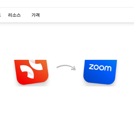
드
리소스
가격
oom에서
실시
마인드맵
협