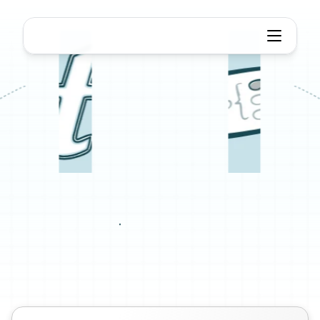
Textbundle to Mind Map
TextBundle
까지
마인드
맵
TextBundle
파일을
구조화된
마인드
맵으로
즉시
변환하세요.
설정이
필요
없습니다.
TextBundle
파일을
업로드하고
개요를
시각적
마인드
맵으로
변환하세요.