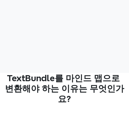
갖추는 것을 보는 가장 간단한 방법입니다.
니다.
지, 무
가 어디
도움을
이 맵
정할 자
창의적
하는 가
TextBundle를 마인드 맵으로 
변환해야 하는 이유는 무엇인가
요?