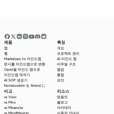
How do I export or share the converted 
mind map?
Is the TextBundle to Mind Map tool free 
to use?
제품
특징
앱
개요
Is my data secure?
웹
프로젝트 관리
Markdown to 마인드맵
AI 마인드 맵
문서를 마인드맵으로 변환
비주얼 구조
Opml을 마인드 맵으로
협업
단순한 텍스트 번들 이상의 마인
마인드맵 제작기
통합
AI SOP 생성기
보안
드맵 도구
Notebooklm を Xmind に
Xmind는 Textbundle의 가치를 확장하여, AI
비교
리소스
를 사용해 텍스트와 리소스를 통합하고 글쓰
vs Visio
템플릿
기, 연구 및 전문적인 워크플로를 지원하는 구
vs Miro
블로그
조화된 지도를 만듭니다. 번들로 묶인 노트를 
vs Milanote
아카데미
시각적으로 탐색하세요.
vs MindMeister
사용자 안내서