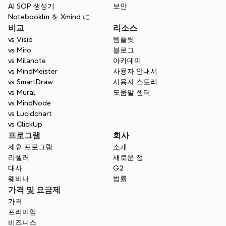
더 똑똑한 결정을 내릴 준비가 되
AI SOP 생성기
보안
Notebooklm を Xmind に
셨나요?
비교
리소스
명확한 사고는 더 나은 선택으로 이어집니다. 
vs Visio
템플릿
Xmind를 사용하면 결정을 시각적 여정으로 
vs Miro
블로그
바꿀 수 있습니다 - 체계적이고, 사려 깊으며, 
vs Milanote
아카데미
공유할 준비가 되어 있습니다.
vs MindMeister
사용자 안내서
vs SmartDraw
사용자 스토리
무료로 시작하세요
vs Mural
도움말 센터
vs MindNode
vs Lucidchart
vs ClickUp
프로그램
회사
제휴 프로그램
소개
리셀러
새로운 점
대사
G2
웨비나
법률
가격 및 요금제
가격
프리미엄
비즈니스