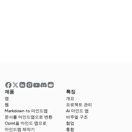
제 팀과 지도를 공유할 수 있습니까?
마인드 맵 vs 의사 결정 트리?
의사 결정 과정은 무엇인가요?
제품
특징
앱
개요
웹
프로젝트 관리
Markdown to 마인드맵
AI 마인드 맵
문서를 마인드맵으로 변환
비주얼 구조
Opml을 마인드 맵으로
협업
마인드맵 제작기
통합