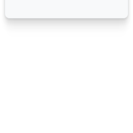
의사 결정 프로세스 만들기
큰 결정은 종종 한꺼번에 처리하려다 무너지는 경우가 많
습니다. Xmind는 단계별로 문제를 세분화하는 데 도움을 
줍니다. 목표에서 시작하여 옵션을 분기하고, 핵심 요소를 
배치하며, 결과를 시각적으로 추적하세요. 이 구조는 생각
을 제한하지 않으면서 가이드를 제공합니다.