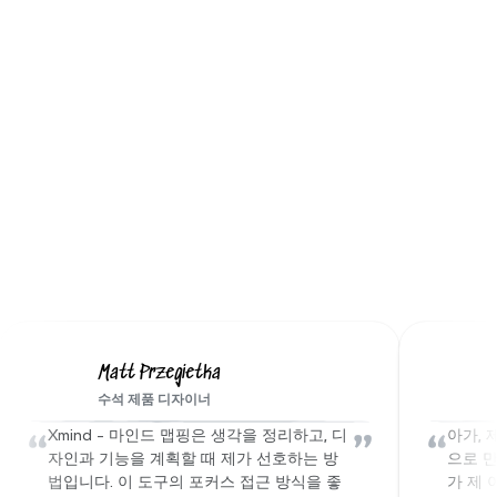
교육자를 위해
수업을 따라가기 쉽고 기억하기 쉬운 시각적 여정
으로 바꾸세요.
학생들을 위해
시각적 논리와 스마트 슬라이드 생성기를 활용하
우리 Xmind 가족의 이야기를 
여 강력한 주장을 세우고 창의적인 스토리라인을 
만드세요.
들어보세요
Matt Przegietka
수석 제품 디자이너
“
”
“
Xmind - 마인드 맵핑은 생각을 정리하고, 디
아가, 
자인과 기능을 계획할 때 제가 선호하는 방
으로 만
법입니다. 이 도구의 포커스 접근 방식을 좋
가 제 