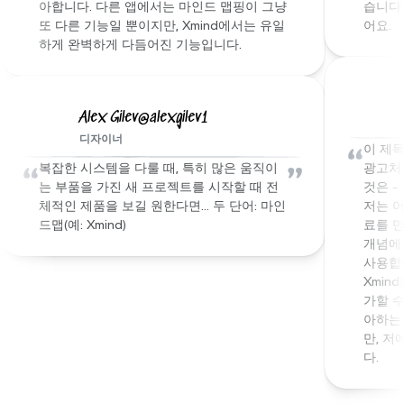
아합니다. 다른 앱에서는 마인드 맵핑이 그냥 
습니다 
또 다른 기능일 뿐이지만, Xmind에서는 유일
어요.
하게 완벽하게 다듬어진 기능입니다.
Alex Gilev@alexgilev1
디자이너
“
이 제목
“
”
복잡한 시스템을 다룰 때, 특히 많은 움직이
광고처럼
는 부품을 가진 새 프로젝트를 시작할 때 전
것은 -
체적인 제품을 보길 원한다면… 두 단어: 마인
저는 
드맵(예: Xmind)
료를 만
개념에 
사용합니
Xmin
가할 수
아하는
만, 
다.