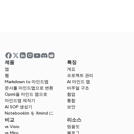
디자인 경험이 필요할까요?
프레젠테이션용으로 Xmind는 PowerPoint의 
좋은 대안인가요?
제품
특징
앱
개요
웹
프로젝트 관리
Markdown to 마인드맵
AI 마인드 맵
문서를 마인드맵으로 변환
비주얼 구조
Opml을 마인드 맵으로
협업
당신의 프레젠테이션을 멋지게 
마인드맵 제작기
통합
AI SOP 생성기
보안
만들 준비가 되었나요?
Notebooklm を Xmind に
아이디어를 구조적인 멋진 슬라이드로 몇 분 
비교
리소스
만에 전환하여 프레젠테이션 방식을 변화시키
vs Visio
템플릿
세요. Xmind AI는 더 빠르게 작업하고, 명확하
vs Miro
블로그