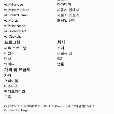
게 사고하며, 자신 있게 발표할 수 있도록 도와
vs Milanote
아카데미
줍니다.
vs MindMeister
사용자 안내서
vs SmartDraw
사용자 스토리
무료로 시작하세요
vs Mural
도움말 센터
vs MindNode
vs Lucidchart
vs ClickUp
프로그램
회사
제휴 프로그램
소개
리셀러
새로운 점
대사
G2
웨비나
법률
가격 및 요금제
가격
프리미엄
비즈니스
엔터프라이즈
교육
© 2026 SUPERMIND PTE. LIMITED
Xmind의 AI 요약을 받으세요
Cookie Settings
Select Language