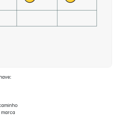
have:
 caminho
a marca