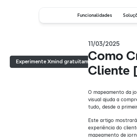
Funcionalidades
Soluç
11/03/2025
Menu...
Como Cr
Experimente Xmind gratuitamente
Cliente
O mapeamento da jor
visual ajuda a comp
tudo, desde a prime
Este artigo mostrará
experiência do clien
mapeamento de jorna