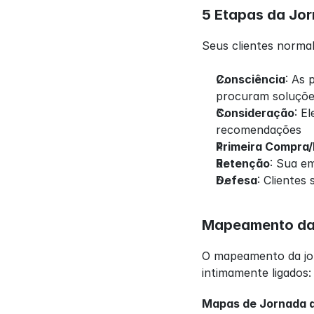
5 Etapas da Jor
Seus clientes normal
Consciência
: As 
procuram soluçõ
Consideração
: E
recomendações
Primeira Compra
Retenção
: Sua e
Defesa
: Clientes
Mapeamento da 
O mapeamento da jor
intimamente ligados:
Mapas de Jornada d