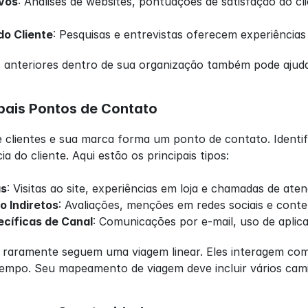
vos
: Análises de websites, pontuações de satisfação do c
do Cliente
: Pesquisas e entrevistas oferecem experiência
s anteriores dentro de sua organização também pode ajud
ipais Pontos de Contato
 clientes e sua marca forma um ponto de contato. Identifi
a do cliente. Aqui estão os principais tipos:
as
: Visitas ao site, experiências em loja e chamadas de ate
o Indiretos
: Avaliações, menções em redes sociais e conte
ecíficas de Canal
: Comunicações por e-mail, uso de aplicati
 raramente seguem uma viagem linear. Eles interagem com 
mpo. Seu mapeamento de viagem deve incluir vários camin