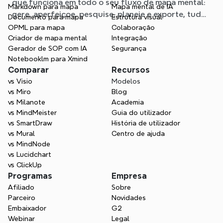
que funciona em todo o seu fluxo de mapa mental:
Markdown para mapa
Mapa mental de IA
gere, aperfeiçoe, pesquise, planeie e exporte, tudo
Documento para mapa
Estrutura visual
sem sair do seu Mapa.
OPML para mapa
Colaboração
Criador de mapa mental
Integração
Gerador de SOP com IA
Segurança
Notebooklm para Xmind
Comparar
Recursos
vs Visio
Modelos
vs Miro
Blog
vs Milanote
Academia
vs MindMeister
Guia do utilizador
vs SmartDraw
História de utilizador
vs Mural
Centro de ajuda
vs MindNode
vs Lucidchart
vs ClickUp
Programas
Empresa
Afiliado
Sobre
Parceiro
Novidades
Embaixador
G2
Webinar
Legal