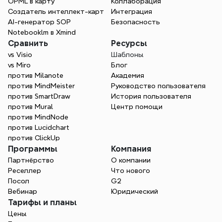
OPML в карту
Коллаборация
Создатель интеллект-карт
Интеграция
AI-генератор SOP
Безопасность
Notebooklm в Xmind
Сравнить
Ресурсы
vs Visio
Шаблоны
vs Miro
Блог
против Milanote
Академия
против MindMeister
Руководство пользователя
против SmartDraw
История пользователя
против Mural
Центр помощи
против MindNode
против Lucidchart
против ClickUp
Программы
Компания
Партнёрство
О компании
Реселлер
Что нового
Посол
G2
Вебинар
Юридический
Тарифы и планы
Цены