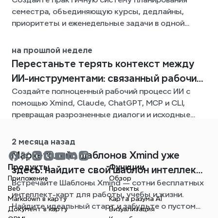
семестра, объединяющую курсы, дедлайны,
приоритеты и еженедельные задачи в одной
гибкой Xmind-карте на весь семестр.
на прошлой неделе
Перестаньте терять контекст между
ИИ-инструментами: связанный рабочий
Создайте полноценный рабочий процесс ИИ с
процесс с Xmind
помощью Xmind, Claude, ChatGPT, MCP и CLI,
превращая разрозненные диалоги и исходные
файлы в четкие, редактируемые интеллект-
карты.
2 месяца назад
Mаpкетплейс шаблонов Xmind уже
Продукты
Функции
здесь: найдите свой шаблон интеллект-
Приложение
Обзор
Встречайте Шаблоны Xmind — сотни бесплатных
карты для любой ситуации
Веб
Проекты
интеллект-карт для работы, учебы и жизни.
Markdown в карту
Карта разума AI
Найдите идеальный старт и забудьте о пустом
Документ в карту
Визуализация
листе.