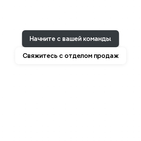
плавная
синхронизация
устройств.
Независимо
от
того,
находитесь
ли
вы
в
одной
комнате
или
на
другом
конце
света,
одна
карта
объединяет
все
идеи.
Начните с вашей команды
Свяжитесь с отделом продаж
Соло или вместе
От личного времени к 
командному времени