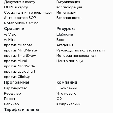
Документ в карту
Визуализация
OPML в карту
Коллаборация
Начните бесплатно
Создатель интеллект-карт
Интеграция
AI-генератор SOP
Безопасность
Свяжитесь с отделом продаж
Notebooklm в Xmind
Сравнить
Ресурсы
vs Visio
Шаблоны
vs Miro
Блог
против Milanote
Академия
против MindMeister
Руководство пользователя
против SmartDraw
История пользователя
против Mural
Центр помощи
против MindNode
против Lucidchart
против ClickUp
Программы
Компания
Партнёрство
О компании
Реселлер
Что нового
Посол
G2
Вебинар
Юридический
Тарифы и планы