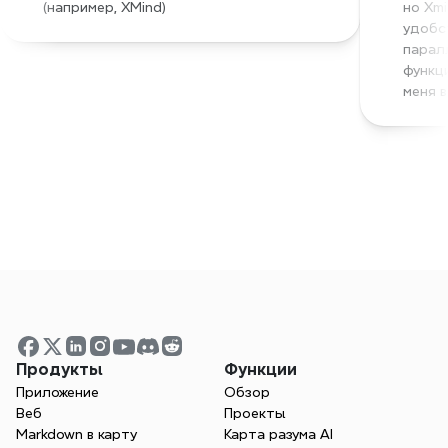
(например, XMind)
но Xmi
удобс
парал
функци
меня 
Начните создавать 
ментальные карты сегодня
Продукты
Функции
Приложение
Обзор
Попробуйте Xmind бесплатно. Начните 
Веб
Проекты
вдохновлять творчество и повышать 
Markdown в карту
Карта разума AI
эффективность прямо сейчас.