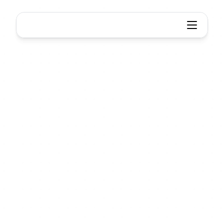
Xmind
Сотрудничество
Одна
команда,
одна
карта,
всё
синхронизирова
но
Совместная
работа
в
реальном
времени,