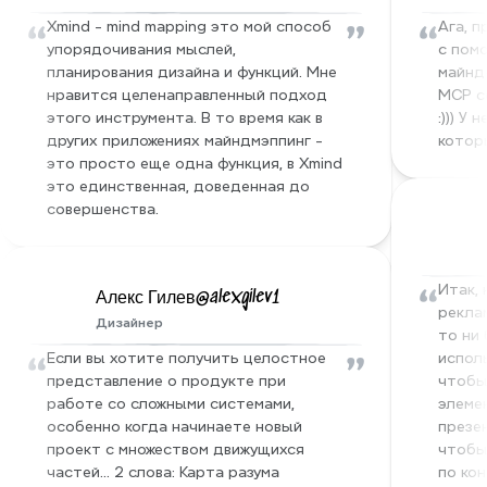
“
”
“
Xmind - mind mapping это мой способ 
Ага, п
упорядочивания мыслей, 
с пом
планирования дизайна и функций. Мне 
майнд-
нравится целенаправленный подход 
MCP се
этого инструмента. В то время как в 
:))) У
других приложениях майндмэппинг - 
котор
это просто еще одна функция, в Xmind 
это единственная, доведенная до 
совершенства.
“
Итак, 
Алекс Гилев@alexgilev1
реклам
Дизайнер
то ни 
“
”
Если вы хотите получить целостное 
испол
представление о продукте при 
чтобы
работе со сложными системами, 
элеме
особенно когда начинаете новый 
презен
проект с множеством движущихся 
чтобы
частей… 2 слова: Карта разума 
по кон