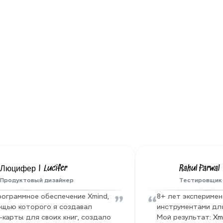
Проактивная 
профилактика угроз
Xmind проводит регулярные тесты 
безопасности и проверки на уязвимости 
для раннего обнаружения рисков. Все 
базы данных зашифрованы, и наши 
системы постоянно отслеживаются для 
обеспечения безопасности ваших 
данных.
е новости от нашей семь
Люцифер | Lucifer
Rahul Parwal
Продуктовый дизайнер
Тестировщик
”
“
рограммное обеспечение Xmind, 
8+ лет эксперимент
ощью которого я создавал 
инструментами для 
карты для своих книг, создало 
Мой результат: 
Xm