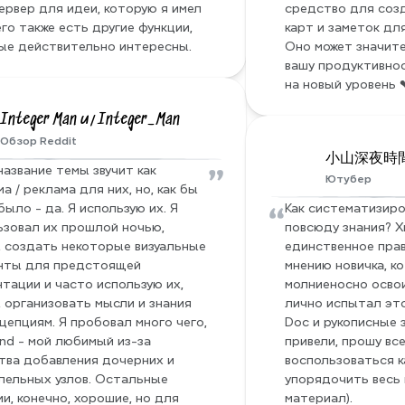
рвер для идеи, которую я имел 
средство для соз
 него также есть другие функции, 
карт и заметок дл
ые действительно интересны.
Оно может значите
вашу продуктивнос
на новый уровень 
Integer Man u/Integer_Man
Обзор Reddit
小山深夜時間 s
”
название темы звучит как 
Ютубер
а / реклама для них, но, как бы 
“
было - да. Я использую их. Я 
Как систематизиро
ьзовал их прошлой ночью, 
повсюду знания? X
 создать некоторые визуальные 
единственное прав
нты для предстоящей 
мнению новичка, ко
тации и часто использую их, 
молниеносно освои
 организовать мысли и знания 
лично испытал это
цепциям. Я пробовал много чего, 
Doc и рукописные з
nd - мой любимый из-за 
привели, прошу все
тва добавления дочерних и 
воспользоваться к
лельных узлов. Остальные 
упорядочить весь 
и, конечно, хорошие, но для 
материал).