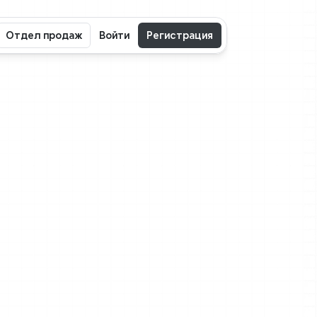
Отдел продаж
Войти
Регистрация
том
ости
и
о