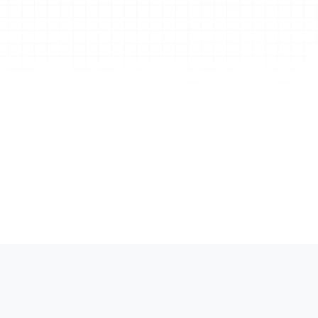
ации
артам 
ьности
е SOC 2 Type II, Xmind предлагает 
тивного уровня, обеспечивая защиту и 
ий для ваших данных.