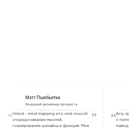
Шифрование данных
Мы используем шифрование AES-128, 
которое считается стандартом в 
Узнайт
отрасли, чтобы защитить ваши файлы — 
Мэтт Пшебьетка
будь то обмен картой мыслей или 
Ведущий дизайнер продукта
сохранение её локально.
“
”
“
Xmind - mind mapping это мой способ 
Ага, п
упорядочивания мыслей, 
с пом
планирования дизайна и функций. Мне 
майнд-