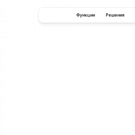
Функции
Решения
Со
конф