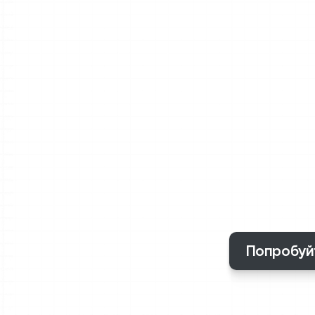
Когда
вы
эту
отв
высокоур
сертифик
Попробуй