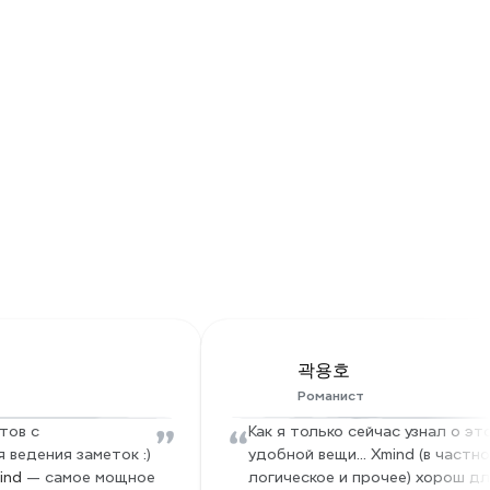
Защищенная 
инфраструктура
Ваши данные надежно хранятся в дата-
центрах AWS в США, поддерживаемых 
доверенной инфраструктурой Amazon. 
Мы выполняем регулярные резервные 
копии, применяем строгие политики и 
используем техническую изоляцию для 
предотвращения несанкционированного 
и Xmind
доступа.
곽용호
Романист
”
“
ов с 
Как я только сейчас узнал о это
ведения заметок :) 
удобной вещи... Xmind (в частно
ind
 — самое мощное 
логическое и прочее) хорош дл