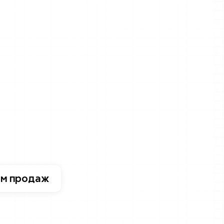
и
и
принимаем
дства
в
надежные
х
данных,
ом продаж