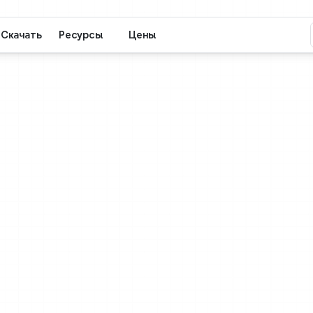
Скачать
Ресурсы
Цены
Xmind
Безопасность
здано
с
уче
иденциальн
подкреплен