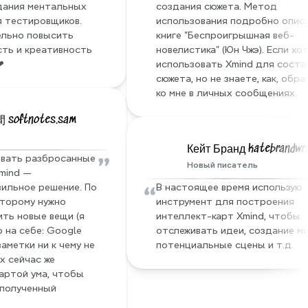
дания ментальных 
создания сюжета. Метод 
я тестировщиков. 
использования подробно описан
льно повысить 
книге "Беспроигрышная веб-
ть и креативность 
новелистика" (Юн Чжэ). Если хот
❤
использовать Xmind для состав
сюжета, но не знаете, как, обра
ко мне в личных сообщениях.
oftnotes.sam
Кейт Бранд katebrandwri
”
вать разбросанные 
Новый писатель
mind — 
“
ильное решение. По 
В настоящее время использую 
торому нужно 
инструмент для построения 
ть новые вещи (я 
интеллект-карт Xmind, чтобы 
 на себе: Google 
отслеживать идеи, создание ми
аметки ни к чему не 
потенциальные сцены и т.д.
х сейчас же 
артой ума, чтобы 
полученный 