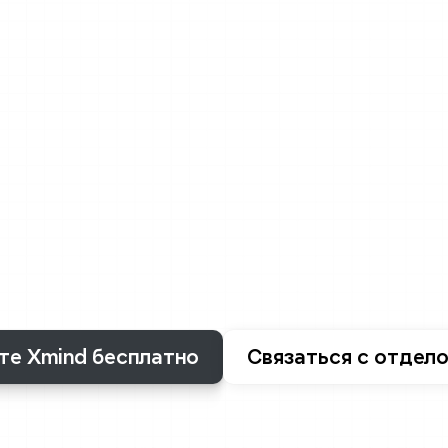
отраслевым
стандартам
доверяете
Xmind
ваши
идеи
и
работу,
мы
вос
етственность
серьезно.
Мы
вкладываем
сре
овневое
шифрование,
безопасные
системы
и
аты,
чтобы
обеспечивать
безопасность
ваши
чтобы
вы
могли
сосредоточиться.
те Xmind бесплатно
Связаться с отдел