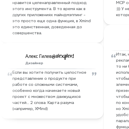
нравится целенаправленный подход 
MCP се
этого инструмента. В то время как в 
:))) У
других приложениях майндмэппинг - 
котор
это просто еще одна функция, в Xmind 
это единственная, доведенная до 
совершенства.
“
Итак, 
Алекс Гилев@alexgilev1
реклам
Дизайнер
то ни 
“
”
Если вы хотите получить целостное 
испол
представление о продукте при 
чтобы
работе со сложными системами, 
элеме
особенно когда начинаете новый 
презен
проект с множеством движущихся 
чтобы
частей… 2 слова: Карта разума 
по кон
(например, XMind)
но Xmi
удобс
парал
функци