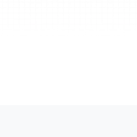
тветствие требованиям и сертифик
етствует мировым станд
асности и конфиденциал
SOC 2 Тип II
нфраструктурой по 
Созданный на платформ
сочайшим 
безопасность корпора
соблюдение требован