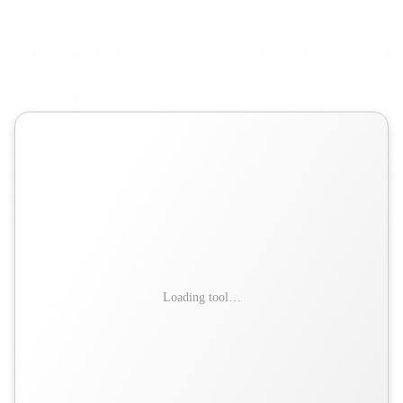
в
любое
время.
Вставьте
ваш
NotebookLM
mind
map
Markdown,
чтобы
создать
и
доработать
карту
онлайн.
Loading tool…