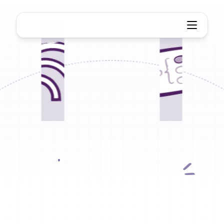
Извлечение карт памяти Noteb
NotebookLM
Майнд-карта
Экстрактор
Преобразуйте
mind
maps
из
NotebookLM
в
редактируемые,
гибкие
визуальные
mind
maps