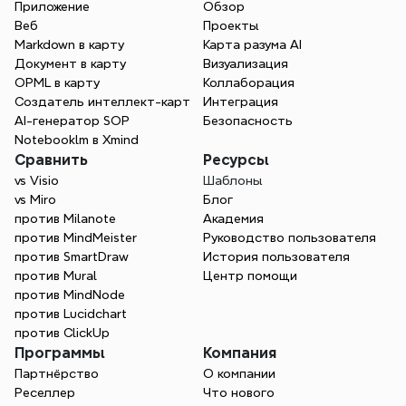
Приложение
Обзор
Веб
Проекты
Более чем извлекатель карт 
Markdown в карту
Карта разума AI
памяти NotebookLM
Документ в карту
Визуализация
OPML в карту
Коллаборация
Xmind превращает текст и структуры, 
Создатель интеллект-карт
Интеграция
созданные AI, в динамичные 
AI-генератор SOP
Безопасность
визуализации, которые делают идеи 
Notebooklm в Xmind
более понятными и легко доступными 
Сравнить
Ресурсы
для обмена. Преобразуйте майнд-
vs Visio
Шаблоны
карты NotebookLM и любой текстовый 
vs Miro
Блог
план в визуальные карты, которые вы 
против Milanote
Академия
можете постоянно улучшать.
против MindMeister
Руководство пользователя
против SmartDraw
История пользователя
Начните бесплатно
против Mural
Центр помощи
против MindNode
против Lucidchart
против ClickUp
Программы
Компания
Партнёрство
О компании
Реселлер
Что нового