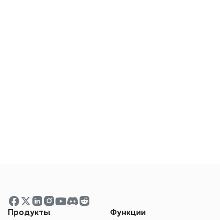
Карточка памяти NotebookLM 
недоступна?
Нужно ли устанавливать ПО для 
использования экстрактора?
Как экспортировать созданную карту 
памяти?
Существует ли ограничение размера 
для карты разума в NotebookLM?
Мои данные в безопасности?
Продукты
Функции