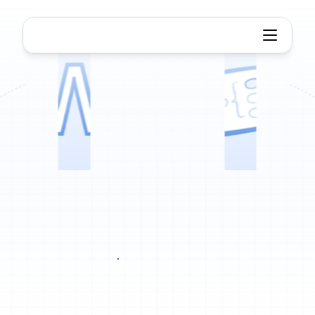
Документ в Mind Map
Док
для
Интеллект-
карта
Легко
преобразуйте
doc
файлы
в
интеллект-карты
для
учебы,
работы
или