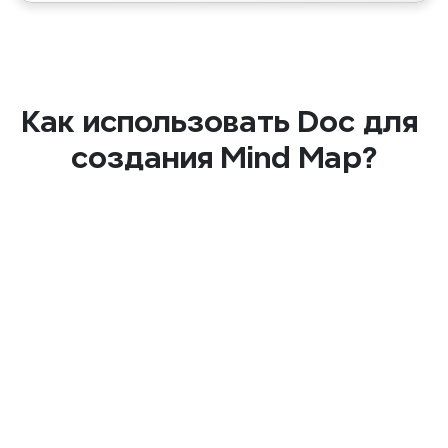
Как использовать Doc для 
создания Mind Map?
Шаг 1
Загрузить файл
Перетащите ваш файл Doc или нажмите, 