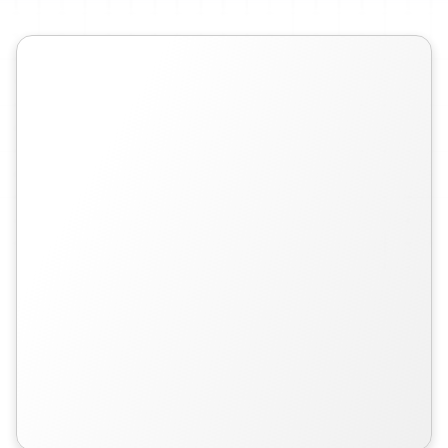
творческих
проектов,
которые
легче
понять
и
поделиться
ими.