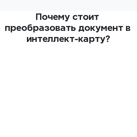
Почему стоит 
преобразовать документ в 
интеллект-карту?
Структурированный вид
Разбейте многораздельные документы на 
четкие уровни и взаимосвязи, чтобы 
ключевые моменты и вспомогательные 
детали были сразу видны.