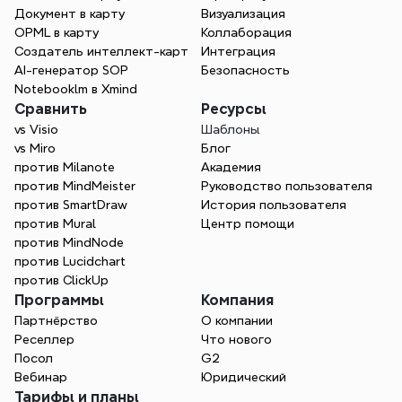
Интеллект-карта инструмент
Документ в карту
Визуализация
OPML в карту
Коллаборация
Xmind делает больше, чем просто 
Создатель интеллект-карт
Интеграция
преобразует файлы doc в Карты, используя 
AI-генератор SOP
Безопасность
ИИ для организации документов и контуров 
Notebooklm в Xmind
в визуальные материалы, которые 
Сравнить
Ресурсы
улучшают обучение, планирование и 
vs Visio
Шаблоны
творчество, облегчая обмен идеями. Легко 
vs Miro
Блог
превращайте документы Word в 
против Milanote
Академия
визуальные материалы.
против MindMeister
Руководство пользователя
против SmartDraw
История пользователя
Начните бесплатно
против Mural
Центр помощи
против MindNode
против Lucidchart
против ClickUp
Программы
Компания
Партнёрство
О компании
Реселлер
Что нового
Посол
G2
Вебинар
Юридический
Тарифы и планы