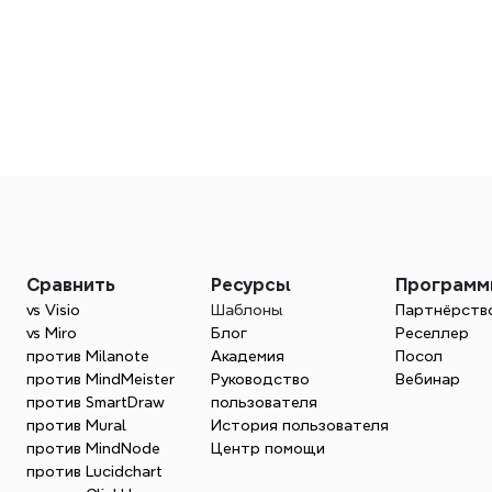
Сравнить
Ресурсы
Програм
vs Visio
Шаблоны
Партнёрств
vs Miro
Блог
Реселлер
против Milanote
Академия
Посол
против MindMeister
Руководство 
Вебинар
против SmartDraw
пользователя
против Mural
История пользователя
против MindNode
Центр помощи
тнерской программе Xmind и начнит
против Lucidchart