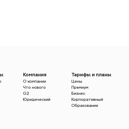
мы
Компания
Тарифы и планы
о
О компании
Цены
Что нового
Премиум
G2
Бизнес
Юридический
Корпоративный
Образование
е зарабатывать сегодня