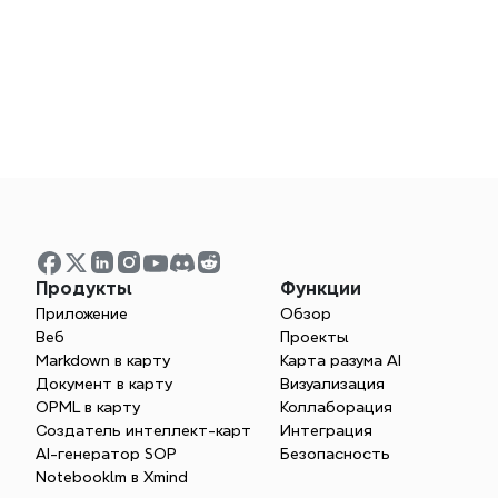
Продукты
Функции
Приложение
Обзор
Веб
Проекты
Markdown в карту
Карта разума AI
Документ в карту
Визуализация
OPML в карту
Коллаборация
Создатель интеллект-карт
Интеграция
AI-генератор SOP
Безопасность
Присоединяйтесь к пар
Notebooklm в Xmind