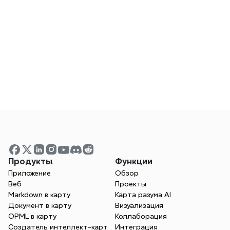
настольных компьютерах, мобильных 
устройствах и в интернете?
Как Xmind защищает данные моей 
команды?
Как я могу приобрести тариф 
Business?
Предлагаете ли вы специальные 
Продукты
Функции
скидки или индивидуальные планы?
Приложение
Обзор
Веб
Проекты
Markdown в карту
Карта разума AI
Могу ли я переключаться между 
Документ в карту
Визуализация
OPML в карту
Коллаборация
планами?
Создатель интеллект-карт
Интеграция