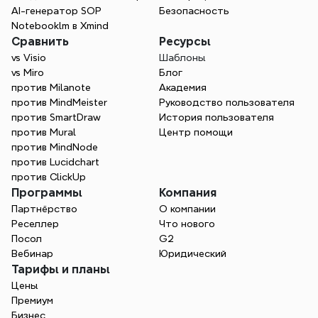
AI-генератор SOP
Безопасность
Notebooklm в Xmind
Как отменить подписку и запросить 
Сравнить
Ресурсы
возврат средств?
vs Visio
Шаблоны
vs Miro
Блог
против Milanote
Академия
против MindMeister
Руководство пользователя
против SmartDraw
История пользователя
против Mural
Центр помощи
против MindNode
против Lucidchart
против ClickUp
Программы
Компания
Партнёрство
О компании
Реселлер
Что нового
Посол
G2
Вебинар
Юридический
Тарифы и планы
Цены
Премиум
Бизнес