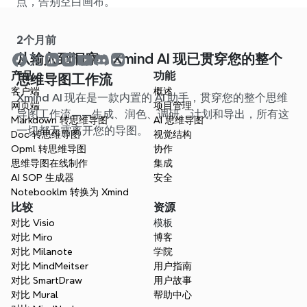
点，告别空白画布。
2个月前
从输入到洞察：Xmind AI 现已贯穿您的整个
产品
功能
思维导图工作流
客户端
概述
Xmind AI 现在是一款内置的 AI 助手，贯穿您的整个思维
网页端
项目管理
导图工作流——生成、润色、调研、计划和导出，所有这
Markdown 转思维导图
AI 思维导图
一切都无需离开您的导图。
Doc 转思维导图
视觉结构
Opml 转思维导图
协作
思维导图在线制作
集成
AI SOP 生成器
安全
Notebooklm 转换为 Xmind
比较
资源
对比 Visio
模板
对比 Miro
博客
对比 Milanote
学院
对比 MindMeitser
用户指南
对比 SmartDraw
用户故事
对比 Mural
帮助中心