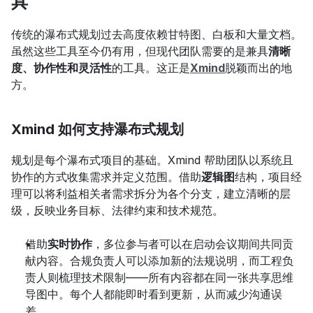
具
传统的瀑布式规划过去高度依赖甘特图、白板和大量文档。
虽然这些工具至今仍有用，但现代团队需要的是兼具
清晰
度、协作性和灵活性
的工具。这正是
Xmind
脱颖而出的地
方。
Xmind 如何支持瀑布式规划
规划是每个瀑布式项目的基础。Xmind 帮助团队以系统且
协作的方式收集需求并定义范围。借助
逻辑图
结构，项目经
理可以将利益相关者需求拆分为各个分支，建立清晰的层
级，反映业务目标、法律约束和技术规范。
借助
实时协作
，多位参与者可以在启动会议期间共同贡
献内容。合规负责人可以添加新的法规说明，而工程负
责人则梳理技术限制——所有内容都在同一张共享思维
导图中。每个人都能即时看到更新，从而减少沟通误
差。