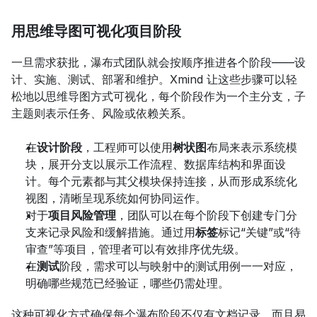
用思维导图可视化项目阶段
一旦需求获批，瀑布式团队就会按顺序推进各个阶段——设
计、实施、测试、部署和维护。Xmind 让这些步骤可以轻
松地以思维导图方式可视化，每个阶段作为一个主分支，子
主题则表示任务、风险或依赖关系。
在
设计阶段
，工程师可以使用
树状图
布局来表示系统模
块，展开分支以展示工作流程、数据库结构和界面设
计。每个元素都与其父模块保持连接，从而形成系统化
视图，清晰呈现系统如何协同运作。
对于
项目风险管理
，团队可以在每个阶段下创建专门分
支来记录风险和缓解措施。通过用
标签
标记“关键”或“待
审查”等项目，管理者可以有效排序优先级。
在
测试
阶段，需求可以与映射中的测试用例一一对应，
明确哪些规范已经验证，哪些仍需处理。
这种可视化方式确保每个瀑布阶段不仅有文档记录，而且易