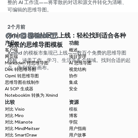
整的 AI 工作流——将零散的对话和源文件转化为清晰、
可编辑的思维导图。
2个月前
Xmind 模板社区已上线：轻松找到适合各种
产品
功能
场景的思维导图模板
客户端
概述
Xmind 的模板市集现已上线——数百个免费的思维导图
网页端
项目管理
模板，涵盖工作、学习、生活等多个领域。找到合适的起
Markdown 转思维导图
AI 思维导图
点，告别空白画布。
Doc 转思维导图
视觉结构
Opml 转思维导图
协作
思维导图在线制作
集成
AI SOP 生成器
安全
Notebooklm 转换为 Xmind
比较
资源
对比 Visio
模板
对比 Miro
博客
对比 Milanote
学院
对比 MindMeitser
用户指南
对比 SmartDraw
用户故事