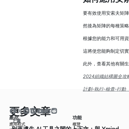
要有效使用安索夫矩陣
然後為矩陣的每種策略
根據您的能力和可用資
這將使您能夠制定切實
此外，查看其他有關生
2024組織結構圖全攻
計劃-執行-檢查-行動
更多文章
產品
功能
上週
應用程式
概覽