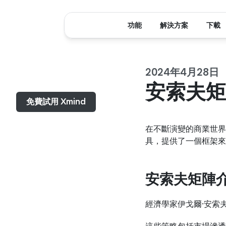
功能
解決方案
下載
2024年4月28日
選單...
安索夫矩
免費試用 Xmind
在不斷演變的商業世界
具，提供了一個框架來
安索夫矩陣
經濟學家伊戈爾·安索夫