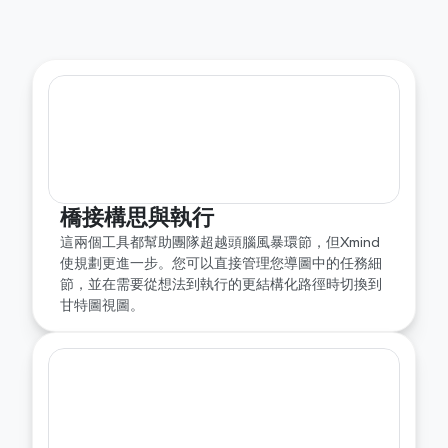
解鎖多功能結構
MindMeister 非常適合簡易的在線心智圖製作。
Xmind 提供更多內建結構，如邏輯圖、魚骨圖、矩陣
圖和時間線，因此您可以從一開始就更清晰地組織複
雜的想法。
橋接構思與執行
這兩個工具都幫助團隊超越頭腦風暴環節，但Xmind
使規劃更進一步。您可以直接管理您導圖中的任務細
節，並在需要從想法到執行的更結構化路徑時切換到
甘特圖視圖。