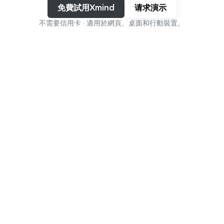
免費試用Xmind
请求演示
不需要信用卡 · 適用於網頁、桌面和行動裝置。
從創意到執行，皆在一個平台
上完成
從原始想法到複雜系統——Xmind適應您的思維並幫助您從
學習
規劃
創建
組織
想法到執行。
加入數百萬使用者，他們使用 
Xmind 進行思考
4.8/5
App Store