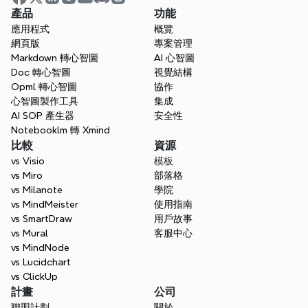
可視化你的想法。使用 Xmind 
產品
功能
釋放你的思維力量。
應用程式
概覽
網頁版
專案管理
無論您是在學習、規劃或創作—Xmind 都能
Markdown 轉心智圖
AI 心智圖
幫助您從各個方向思考。
Doc 轉心智圖
視覺結構
Opml 轉心智圖
協作
免費試用Xmind
心智圖製作工具
集成
AI SOP 產生器
安全性
聯絡銷售部門
Notebooklm 轉 Xmind
比較
資源
vs Visio
模板
vs Miro
部落格
vs Milanote
學院
vs MindMeister
使用指南
vs SmartDraw
用戶故事
vs Mural
客服中心
vs MindNode
vs Lucidchart
vs ClickUp
計畫
公司
聯盟計劃
關於