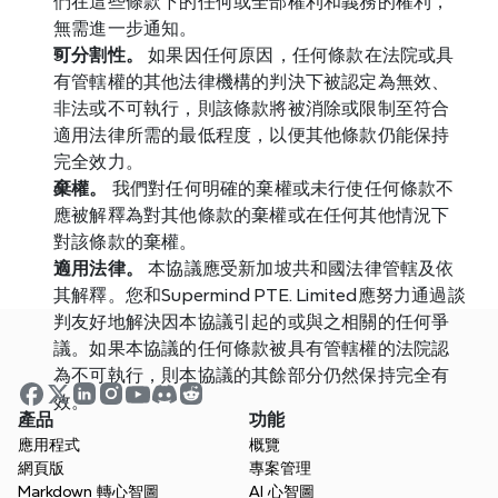
們在這些條款下的任何或全部權利和義務的權利，
無需進一步通知。
可分割性。
 如果因任何原因，任何條款在法院或具
有管轄權的其他法律機構的判決下被認定為無效、
非法或不可執行，則該條款將被消除或限制至符合
適用法律所需的最低程度，以便其他條款仍能保持
完全效力。
棄權。
 我們對任何明確的棄權或未行使任何條款不
應被解釋為對其他條款的棄權或在任何其他情況下
對該條款的棄權。
適用法律。
 本協議應受新加坡共和國法律管轄及依
其解釋。您和Supermind PTE. Limited應努力通過談
判友好地解決因本協議引起的或與之相關的任何爭
議。如果本協議的任何條款被具有管轄權的法院認
為不可執行，則本協議的其餘部分仍然保持完全有
效。
產品
功能
應用程式
概覽
網頁版
專案管理
Markdown 轉心智圖
AI 心智圖