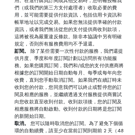
用。在進行購買訂閱或其他交易時，您明確授權我
們（或我們的第三方支付處理者）收取必要的費
用，並可能需要提供付款資訊，包括信用卡資訊和
帳單地址以完成交易。如果您無法提供準確的付款
資訊，或者我們無法從您的支付提供商收到款項，
這將被視為嚴重違反條款。除非本協議中另有明確
規定，否則所有服務費用均不予退還。
訂閱。
 除了某些需要一次性付款的服務，我們還提
供月度、季度和年度訂閱計劃以訪問所有功能服
務。如果您購買訂閱，我們和/或您的支付供應商將
根據您的訂閱開始日期自動每月、每季或每年向您
收費，直到您手動取消訂閱。如果我們在續訂時未
收到您的付款，您同意我們可以終止或暫停您的訂
閱及相應的服務，並繼續透過支付服務提供商嘗試
向您收款直至收到付款。收到款項後，您的訂閱及
相應服務將自動啟動。收到付款的日期將是您訂閱
的新開始日期。
取消。
 您可以隨時取消您的訂閱。為了避免下個循
環的自動續費，請至少在當前訂閱到期前 2 天（48 