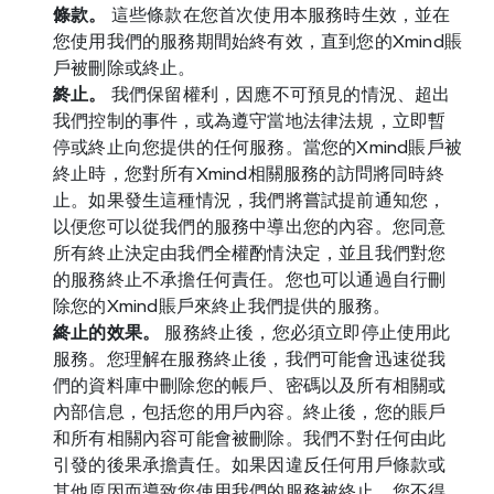
條款。
 這些條款在您首次使用本服務時生效，並在
您使用我們的服務期間始終有效，直到您的Xmind賬
戶被刪除或終止。
終止。
 我們保留權利，因應不可預見的情況、超出
我們控制的事件，或為遵守當地法律法規，立即暫
停或終止向您提供的任何服務。當您的Xmind賬戶被
終止時，您對所有Xmind相關服務的訪問將同時終
止。如果發生這種情況，我們將嘗試提前通知您，
以便您可以從我們的服務中導出您的內容。您同意
所有終止決定由我們全權酌情決定，並且我們對您
的服務終止不承擔任何責任。您也可以通過自行刪
除您的Xmind賬戶來終止我們提供的服務。
終止的效果。
 服務終止後，您必須立即停止使用此
服務。您理解在服務終止後，我們可能會迅速從我
們的資料庫中刪除您的帳戶、密碼以及所有相關或
內部信息，包括您的用戶內容。終止後，您的賬戶
和所有相關內容可能會被刪除。我們不對任何由此
引發的後果承擔責任。如果因違反任何用戶條款或
其他原因而導致您使用我們的服務被終止，您不得