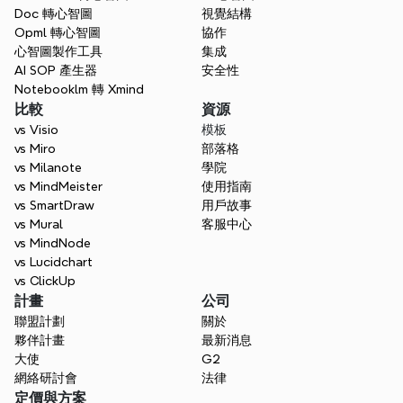
Doc 轉心智圖
視覺結構
Opml 轉心智圖
協作
心智圖製作工具
集成
AI SOP 產生器
安全性
Notebooklm 轉 Xmind
比較
資源
vs Visio
模板
vs Miro
部落格
vs Milanote
學院
vs MindMeister
使用指南
vs SmartDraw
用戶故事
vs Mural
客服中心
vs MindNode
vs Lucidchart
vs ClickUp
計畫
公司
聯盟計劃
關於
夥伴計畫
最新消息
大使
G2
網絡研討會
法律
定價與方案