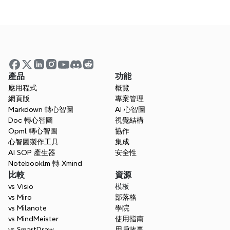
加入我們，共同向全球提供更好的思考工具。
立即申請
產品
功能
應用程式
概覽
亞洲代理商
網頁版
專案管理
Markdown 轉心智圖
AI 心智圖
歐洲經銷商
Doc 轉心智圖
視覺結構
Opml 轉心智圖
協作
心智圖製作工具
集成
AI SOP 產生器
安全性
Notebooklm 轉 Xmind
比較
資源
vs Visio
模板
vs Miro
部落格
vs Milanote
學院
vs MindMeister
使用指南
vs SmartDraw
用戶故事