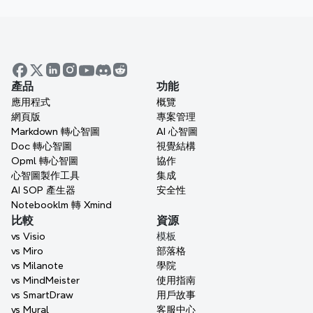
行動
iOS / iPadOS
App Store
產品
功能
visionOS
應用程式
概覽
網頁版
專案管理
App Store
Markdown 轉心智圖
AI 心智圖
Doc 轉心智圖
Android
視覺結構
Opml 轉心智圖
協作
Google Play
APK Download
心智圖製作工具
集成
AI SOP 產生器
安全性
HarmonyOS
Notebooklm 轉 Xmind
比較
資源
Huawei AppGallery
vs Visio
模板
vs Miro
部落格
vs Milanote
學院
vs MindMeister
使用指南
vs SmartDraw
用戶故事
vs Mural
客服中心