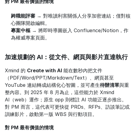
對 PM 最有價值的情境
跨職能評審
 → 對唯讀利害關係人分享加密連結；僅對核
心團隊開啟編輯。
專案中樞
 → 將即時導圖嵌入 Confluence/Notion，作
為權威專案頁面。
加速規劃的 AI：從文件、網頁與影片直達執行
Xmind 的 
Create with AI
 能在數秒內把文件
（PDF/Word/PPT/Markdown/Text）、網頁甚至 
YouTube 連結轉成結構化心智圖，並可產生
待辦清單
與重
整內容。到 2025 年 8 月為止，這些能力於 Xmind 
AI（web）運作；原生 app 則標註 AI 功能正逐步推出。
對 PM 而言，這代表可更快從 PRDs、RFPs、訪談筆記或
訓練影片，啟動第一版 WBS 與行動項目。
對 PM 最有價值的情境