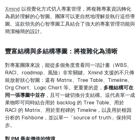
Xmind
 以視覺化方式切入專案管理，將複雜專案資訊轉化
為易於理解的心智圖。團隊可以更自然地理解並執行這些導
圖。這款領先的心智導圖工具結合了強大的專案管理功能與
簡潔極簡的設計。
豐富結構與多結構導圖：將複雜化為清晰
對專案團隊來說，能從多個角度查看同一項計畫（WBS、
RACI、roadmap、風險）非常關鍵。Xmind 支援的不只傳
統放射狀心智圖：還有 Matrix、Tree Table、Timeline、
Org Chart、Logic Chart 等。更重要的是，
多種結構可在
同一張導圖中並存
，且可一鍵切換分支結構。這代表單一成
果物即可同時結合用於 backlog 的 Tree Table、用於 
RACI 的 Matrix、用於里程碑的 Timeline，以及用於根因
分析的 Fishbone，並以單一「source of truth」保持同
步。
對 PM 最有價值的情境