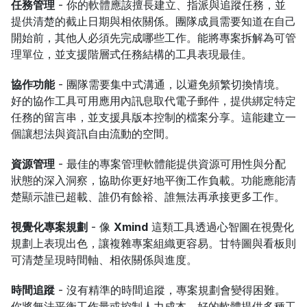
任務管理
 - 你的軟體應該擅長建立、指派與追蹤任務，並
提供清楚的截止日期與相依關係。團隊成員需要知道在自己
開始前，其他人必須先完成哪些工作。能將專案拆解為可管
理單位，並支援階層式任務結構的工具表現最佳。
協作功能
 - 團隊需要集中式溝通，以避免頻繁切換情境。
好的協作工具可用應用內訊息取代電子郵件，提供綁定特定
任務的留言串，並支援具版本控制的檔案分享。這能建立一
個讓想法與資訊自由流動的空間。
資源管理
 - 最佳的專案管理軟體能提供資源可用性與分配
狀態的深入洞察，協助你更好地平衡工作負載。功能應能清
楚顯示誰已超載、誰仍有餘裕、誰無法再承接更多工作。
視覺化專案規劃
 - 像 
Xmind
 這類工具透過心智圖在視覺化
規劃上表現出色，讓複雜專案組織更容易。甘特圖與看板則
可清楚呈現時間軸、相依關係與進度。
時間追蹤
 - 沒有精準的時間追蹤，專案規劃會變得困難。
你將無法平衡工作量或控制人力成本。好的軟體提供多種工