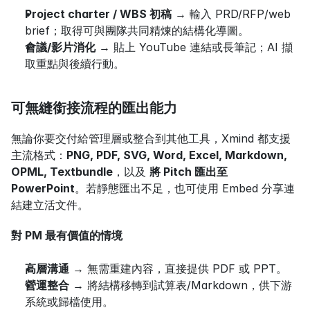
Project charter / WBS 初稿
 → 輸入 PRD/RFP/web 
brief；取得可與團隊共同精煉的結構化導圖。
會議/影片消化
 → 貼上 YouTube 連結或長筆記；AI 擷
取重點與後續行動。
可無縫銜接流程的匯出能力
無論你要交付給管理層或整合到其他工具，Xmind 都支援
主流格式：
PNG, PDF, SVG, Word, Excel, Markdown, 
OPML, Textbundle
，以及 
將 Pitch 匯出至 
PowerPoint
。若靜態匯出不足，也可使用 Embed 分享連
結建立活文件。
對 PM 最有價值的情境
高層溝通
 → 無需重建內容，直接提供 PDF 或 PPT。
營運整合
 → 將結構移轉到試算表/Markdown，供下游
系統或歸檔使用。