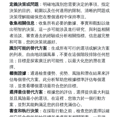
定義決策或問題
：明確地識別您需要決定的事項。指定
決策的目的、範圍以及任何適用的限制。清晰的問題或
決策理解能確保您在整個過程中保持專注。
收集相關信息
：收集所有必要的數據、事實和觀點以做
出明智的決策。這一步可能涉及進行研究、與利益相關
者洽談、審查過去的經驗或分析相關指標。信息越完整
和可靠，您的決策就越好。
識別可能的替代方案
：生成所有可行的選項或解決方案
的列表。自由地頭腦風暴，不要在這個階段排除任何想
法；目標是探索廣泛的可能性，以最大化您的潛在選
擇。
權衡證據
：通過檢查優勢、劣勢、風險和潛在結果來評
估每個替代方案。此分析幫助您根據標準評估每個選
項，並查看哪個選項最符合您的目標。
選擇最佳替代方案
：根據您的評估，選擇提供最大利益
並且風險最小的選項。在這裡，您致力於一個行動方
案，並對其能夠滿足您的目標充滿信心。
審查和執行決策
：在採取行動之前，檢查您的選擇以確
保它符合您的初始目標並考慮所有相關因素。一旦確