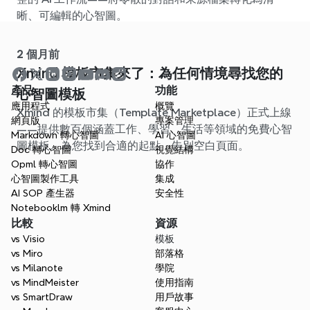
晰、可編輯的心智圖。
2 個月前
Xmind 模板市集來了：為任何情境尋找您的
產品
功能
心智圖模板
應用程式
概覽
Xmind 的模板市集（Template Marketplace）正式上線
網頁版
專案管理
——提供數百個涵蓋工作、學習、生活等領域的免費心智
Markdown 轉心智圖
AI 心智圖
圖模板。為您找到合適的起點，告別空白頁面。
Doc 轉心智圖
視覺結構
Opml 轉心智圖
協作
心智圖製作工具
集成
AI SOP 產生器
安全性
Notebooklm 轉 Xmind
比較
資源
vs Visio
模板
vs Miro
部落格
vs Milanote
學院
vs MindMeister
使用指南
vs SmartDraw
用戶故事