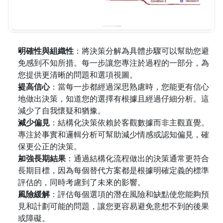
明確性與組織性
：將決策分解為具體步驟可以幫助您避
免感到不知所措。每一步讓您專注於過程的一部分，為
您提供更清晰的問題和選項視圖。
提高信心
：當每一步都經過深思熟慮時，您能更有信心
地做出決策，知道您的選擇有根據且經過仔細分析。這
減少了自我懷疑和猶豫。
減少偏見
：結構化決策依賴於客觀數據而非主觀直覺。
專注於事實和邏輯分析可幫助減少情感或認知偏見，確
保更公正的決策。
加強長期結果
：通過結構化流程做出的決策通常更符合
長期目標，因為每個替代方案都是根據明確定義的標準
評估的，同時考慮到了未來的影響。
風險緩解
：評估每個選項的潛在風險和缺點使您能夠預
見和計劃可能的問題，讓您更容易避免意想不到的後果
或障礙。