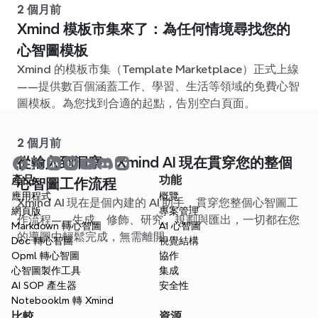
2 個月前
Xmind 模板市集來了：為任何情境尋找您的
心智圖模板
Xmind 的模板市集（Template Marketplace）正式上線
——提供數百個涵蓋工作、學習、生活等領域的免費心智
圖模板。為您找到合適的起點，告別空白頁面。
2 個月前
從輸入到洞察：Xmind AI 現在貫穿您的整個
產品
功能
心智圖工作流程
應用程式
概覽
Xmind AI 現在是個內建的 AI 助手，貫穿您整個心智圖工
網頁版
專案管理
作流程——生成、修飾、研究、規劃與匯出，一切都在您
Markdown 轉心智圖
AI 心智圖
的導圖中輕鬆完成，無需離開。
Doc 轉心智圖
視覺結構
Opml 轉心智圖
協作
心智圖製作工具
集成
AI SOP 產生器
安全性
Notebooklm 轉 Xmind
比較
資源