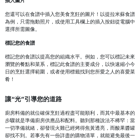
插入圖片
您還可以在食譜中插入您美食烹飪的圖片！以提拉米蘇食譜
為例，只需拖動照片，或使用工具欄上的插入按鈕從電腦中
選擇所需圖像。
標記您的食譜
標記您的食譜以提高您的組織水平。例如，您可以標記未來
瀏覽的餐點和菜系，標記此食譜的主要成分，以快速縮小今
日的烹飪選擇範圍，或者使用標籤找到您所愛之人的喜愛菜
肴！
讓“光”引導您的道路
廚房料備的就位確保烹飪過程盡可能順利，而其中最基本的
步驟就是準備廚房供應品和配料。聽到那種說法不稀罕：當
一切準備就緒，卻發現火雞已經烤得焦黃透亮，而酸果醬罐
卻找不到。若事先有一份詳盡的購物清單，就能避免最後一