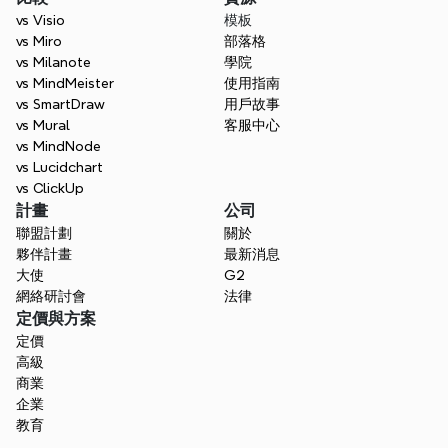
vs Visio
模板
vs Miro
部落格
vs Milanote
學院
vs MindMeister
使用指南
vs SmartDraw
用戶故事
vs Mural
客服中心
vs MindNode
vs Lucidchart
vs ClickUp
計畫
公司
聯盟計劃
關於
夥伴計畫
最新消息
大使
G2
網絡研討會
法律
定價與方案
定價
高級
商業
企業
教育