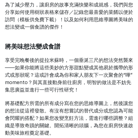
為了減少壓力，讓廚房的故事充滿快樂和成就感，我們與您
分享如何使用樹狀表格來儲存／記錄您最喜愛的菜餚以便於
訪問（模板供免費下載）！以及如何利用思維導圖將美味的
想法變成一個食譜的傑作！
將美味想法變成食譜
享受完晚餐後的提拉米蘇時，一個垂涎三尺的想法突然襲來
——如果你能將這些美妙的方形甜點變成其他易於攜帶的形
式或形狀呢？這或許會成為你和家人朋友下一次聚會的“嘩” 
momento？與其直接動身前往廚房，明智的做法是不妨先
集思廣益並進行一些可行性研究！
將基礎配方所需的所有成分寫在您的思維導圖上，然後讓您
的想法從這裡發散。有沒有想嘗試的替代成分或您認為可能
會閃耀的搭配？如果您改變烹飪方法，需進行哪些調整？組
織是導致奇蹟的關鍵。開拓清晰的頭腦，為您在廚房快速啟
動美味旅程奠定基礎。