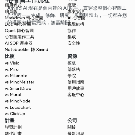
心智圖工作流程
應用程式
概覽
Xmind AI 現在是個內建的 AI 助手，貫穿您整個心智圖工
網頁版
專案管理
作流程——生成、修飾、研究、規劃與匯出，一切都在您
Markdown 轉心智圖
AI 心智圖
的導圖中輕鬆完成，無需離開。
Doc 轉心智圖
視覺結構
Opml 轉心智圖
協作
心智圖製作工具
集成
AI SOP 產生器
安全性
Notebooklm 轉 Xmind
比較
資源
vs Visio
模板
vs Miro
部落格
vs Milanote
學院
vs MindMeister
使用指南
vs SmartDraw
用戶故事
vs Mural
客服中心
vs MindNode
vs Lucidchart
vs ClickUp
計畫
公司
聯盟計劃
關於
夥伴計畫
最新消息