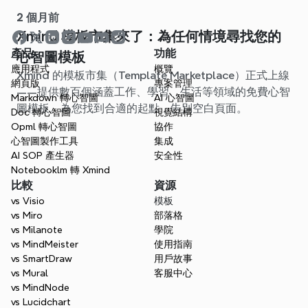
2 個月前
Xmind 模板市集來了：為任何情境尋找您的
產品
功能
心智圖模板
應用程式
概覽
Xmind 的模板市集（Template Marketplace）正式上線
網頁版
專案管理
——提供數百個涵蓋工作、學習、生活等領域的免費心智
Markdown 轉心智圖
AI 心智圖
圖模板。為您找到合適的起點，告別空白頁面。
Doc 轉心智圖
視覺結構
Opml 轉心智圖
協作
心智圖製作工具
集成
AI SOP 產生器
安全性
Notebooklm 轉 Xmind
比較
資源
vs Visio
模板
vs Miro
部落格
vs Milanote
學院
vs MindMeister
使用指南
vs SmartDraw
用戶故事
vs Mural
客服中心
vs MindNode
vs Lucidchart