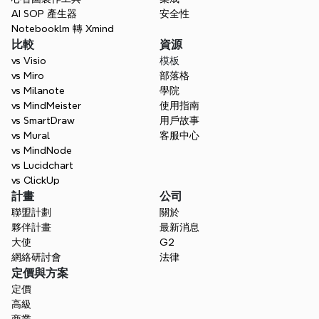
AI SOP 產生器
安全性
Notebooklm 轉 Xmind
比較
資源
vs Visio
模板
vs Miro
部落格
vs Milanote
學院
vs MindMeister
使用指南
vs SmartDraw
用戶故事
vs Mural
客服中心
vs MindNode
vs Lucidchart
vs ClickUp
計畫
公司
聯盟計劃
關於
夥伴計畫
最新消息
大使
G2
網絡研討會
法律
定價與方案
定價
高級