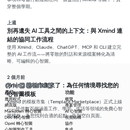
穿整個學期。
上週
別再遺失 AI 工具之間的上下文：與 Xmind 連
結的協同工作流程
使用 Xmind、Claude、ChatGPT、MCP 和 CLI 建立完
整的 AI 工作流——將零散的對話和來源檔案轉化為清
晰、可編輯的心智圖。
2 個月前
Xmind 模板市集來了：為任何情境尋找您的
產品
功能
心智圖模板
應用程式
概覽
Xmind 的模板市集（Template Marketplace）正式上線
網頁版
專案管理
——提供數百個涵蓋工作、學習、生活等領域的免費心智
Markdown 轉心智圖
AI 心智圖
圖模板。為您找到合適的起點，告別空白頁面。
Doc 轉心智圖
視覺結構
Opml 轉心智圖
協作
心智圖製作工具
集成