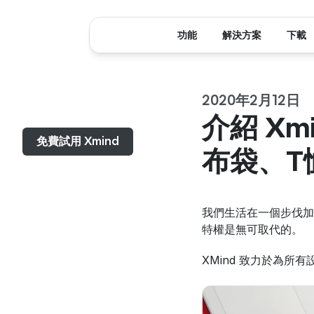
功能
解決方案
下載
2020年2月12日
選單...
介紹 Xm
免費試用 Xmind
布袋、T
我們生活在一個步伐加
特權是無可取代的。
XMind 致力於為所