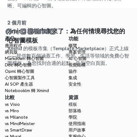
晰、可編輯的心智圖。
2 個月前
Xmind 模板市集來了：為任何情境尋找您的
產品
功能
心智圖模板
應用程式
概覽
Xmind 的模板市集（Template Marketplace）正式上線
網頁版
專案管理
——提供數百個涵蓋工作、學習、生活等領域的免費心智
Markdown 轉心智圖
AI 心智圖
圖模板。為您找到合適的起點，告別空白頁面。
Doc 轉心智圖
視覺結構
Opml 轉心智圖
協作
心智圖製作工具
集成
AI SOP 產生器
安全性
Notebooklm 轉 Xmind
比較
資源
vs Visio
模板
vs Miro
部落格
vs Milanote
學院
vs MindMeister
使用指南
vs SmartDraw
用戶故事
vs Mural
客服中心