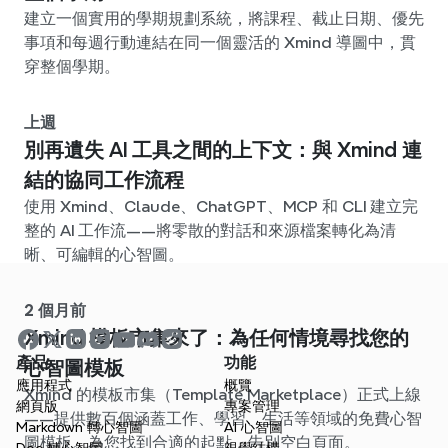
建立一個實用的學期規劃系統，將課程、截止日期、優先
事項和每週行動連結在同一個靈活的 Xmind 導圖中，貫
穿整個學期。
上週
別再遺失 AI 工具之間的上下文：與 Xmind 連
結的協同工作流程
使用 Xmind、Claude、ChatGPT、MCP 和 CLI 建立完
整的 AI 工作流——將零散的對話和來源檔案轉化為清
晰、可編輯的心智圖。
2 個月前
Xmind 模板市集來了：為任何情境尋找您的
產品
功能
心智圖模板
應用程式
概覽
Xmind 的模板市集（Template Marketplace）正式上線
網頁版
專案管理
——提供數百個涵蓋工作、學習、生活等領域的免費心智
Markdown 轉心智圖
AI 心智圖
圖模板。為您找到合適的起點，告別空白頁面。