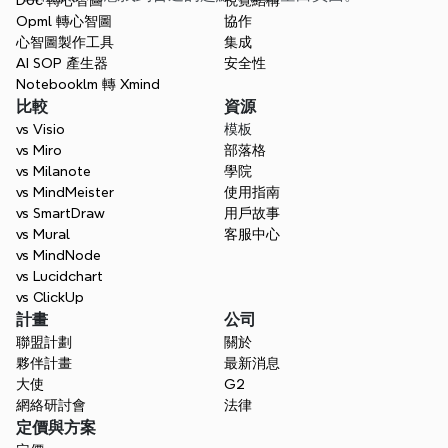
Doc 轉心智圖
視覺結構
Opml 轉心智圖
協作
心智圖製作工具
集成
AI SOP 產生器
安全性
Notebooklm 轉 Xmind
比較
資源
vs Visio
模板
vs Miro
部落格
vs Milanote
學院
vs MindMeister
使用指南
vs SmartDraw
用戶故事
vs Mural
客服中心
vs MindNode
vs Lucidchart
vs ClickUp
計畫
公司
聯盟計劃
關於
夥伴計畫
最新消息
大使
G2
網絡研討會
法律
定價與方案