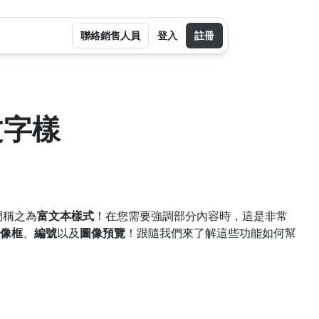
聯絡銷售人員
登入
註冊
文字樣
們稱之為
富文本樣式
！在您需要強調部分內容時，這是非常
像框
、
編號
以及
圖像預覽
！跟隨我們來了解這些功能如何幫