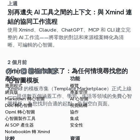
上週
別再遺失 AI 工具之間的上下文：與 Xmind 連
結的協同工作流程
使用 Xmind、Claude、ChatGPT、MCP 和 CLI 建立完
整的 AI 工作流——將零散的對話和來源檔案轉化為清
晰、可編輯的心智圖。
2 個月前
Xmind 模板市集來了：為任何情境尋找您的
產品
功能
心智圖模板
應用程式
概覽
Xmind 的模板市集（Template Marketplace）正式上線
網頁版
專案管理
——提供數百個涵蓋工作、學習、生活等領域的免費心智
Markdown 轉心智圖
AI 心智圖
圖模板。為您找到合適的起點，告別空白頁面。
Doc 轉心智圖
視覺結構
Opml 轉心智圖
協作
心智圖製作工具
集成
AI SOP 產生器
安全性
Notebooklm 轉 Xmind
比較
資源