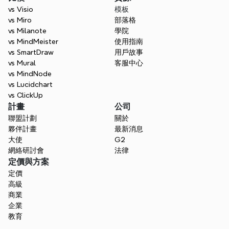
vs Visio
模板
vs Miro
部落格
vs Milanote
學院
vs MindMeister
使用指南
vs SmartDraw
用戶故事
vs Mural
客服中心
vs MindNode
vs Lucidchart
vs ClickUp
計畫
公司
聯盟計劃
關於
夥伴計畫
最新消息
大使
G2
網絡研討會
法律
定價與方案
定價
高級
商業
企業
教育