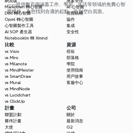
網頁版
專案管理
——提供數百個涵蓋工作、學習、生活等領域的免費心智
Markdown 轉心智圖
AI 心智圖
圖模板。為您找到合適的起點，告別空白頁面。
Doc 轉心智圖
視覺結構
Opml 轉心智圖
協作
心智圖製作工具
集成
AI SOP 產生器
安全性
Notebooklm 轉 Xmind
比較
資源
vs Visio
模板
vs Miro
部落格
vs Milanote
學院
vs MindMeister
使用指南
vs SmartDraw
用戶故事
vs Mural
客服中心
vs MindNode
vs Lucidchart
vs ClickUp
計畫
公司
聯盟計劃
關於
夥伴計畫
最新消息
大使
G2