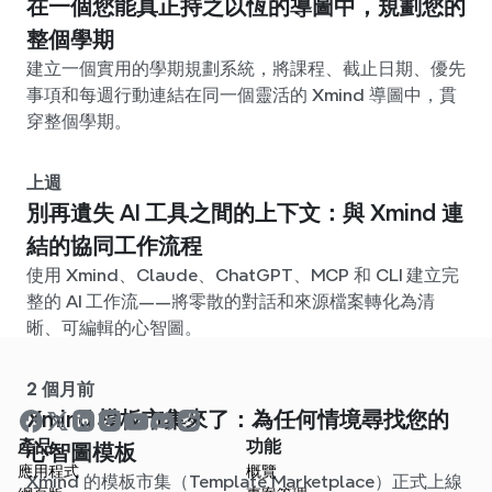
在一個您能真正持之以恆的導圖中，規劃您的
整個學期
建立一個實用的學期規劃系統，將課程、截止日期、優先
事項和每週行動連結在同一個靈活的 Xmind 導圖中，貫
穿整個學期。
上週
別再遺失 AI 工具之間的上下文：與 Xmind 連
結的協同工作流程
使用 Xmind、Claude、ChatGPT、MCP 和 CLI 建立完
整的 AI 工作流——將零散的對話和來源檔案轉化為清
晰、可編輯的心智圖。
2 個月前
Xmind 模板市集來了：為任何情境尋找您的
產品
功能
心智圖模板
應用程式
概覽
Xmind 的模板市集（Template Marketplace）正式上線