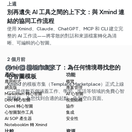
上週
別再遺失 AI 工具之間的上下文：與 Xmind 連
結的協同工作流程
使用 Xmind、Claude、ChatGPT、MCP 和 CLI 建立完
整的 AI 工作流——將零散的對話和來源檔案轉化為清
晰、可編輯的心智圖。
2 個月前
Xmind 模板市集來了：為任何情境尋找您的
產品
功能
心智圖模板
應用程式
概覽
Xmind 的模板市集（Template Marketplace）正式上線
網頁版
專案管理
——提供數百個涵蓋工作、學習、生活等領域的免費心智
Markdown 轉心智圖
AI 心智圖
圖模板。為您找到合適的起點，告別空白頁面。
Doc 轉心智圖
視覺結構
Opml 轉心智圖
協作
心智圖製作工具
集成
AI SOP 產生器
安全性
Notebooklm 轉 Xmind
比較
資源