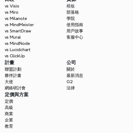
vs Visio
模板
vs Miro
部落格
vs Milanote
學院
vs MindMeister
使用指南
vs SmartDraw
用戶故事
vs Mural
客服中心
vs MindNode
vs Lucidchart
vs ClickUp
計畫
公司
聯盟計劃
關於
夥伴計畫
最新消息
大使
G2
網絡研討會
法律
定價與方案
定價
高級
商業
企業
教育