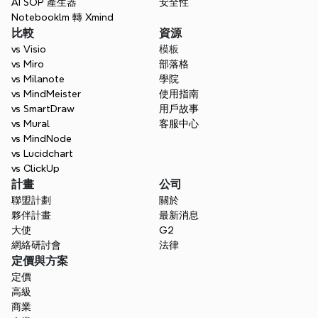
AI SOP 產生器
安全性
Notebooklm 轉 Xmind
比較
資源
vs Visio
模板
vs Miro
部落格
vs Milanote
學院
vs MindMeister
使用指南
vs SmartDraw
用戶故事
vs Mural
客服中心
vs MindNode
vs Lucidchart
vs ClickUp
計畫
公司
聯盟計劃
關於
夥伴計畫
最新消息
大使
G2
網絡研討會
法律
定價與方案
定價
高級
商業