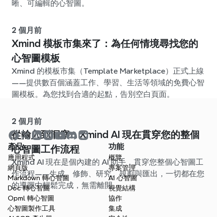
晰、可編輯的心智圖。
2 個月前
Xmind 模板市集來了：為任何情境尋找您的
心智圖模板
Xmind 的模板市集（Template Marketplace）正式上線
——提供數百個涵蓋工作、學習、生活等領域的免費心智
圖模板。為您找到合適的起點，告別空白頁面。
2 個月前
從輸入到洞察：Xmind AI 現在貫穿您的整個
產品
功能
心智圖工作流程
應用程式
概覽
Xmind AI 現在是個內建的 AI 助手，貫穿您整個心智圖工
網頁版
專案管理
作流程——生成、修飾、研究、規劃與匯出，一切都在您
Markdown 轉心智圖
AI 心智圖
的導圖中輕鬆完成，無需離開。
Doc 轉心智圖
視覺結構
Opml 轉心智圖
協作
心智圖製作工具
集成