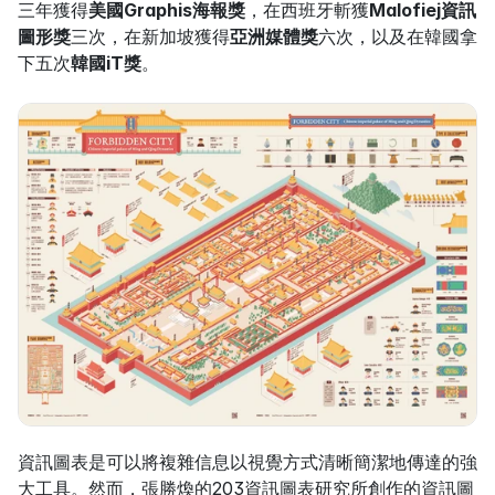
三年獲得
美國Graphis海報獎
，在西班牙斬獲
Malofiej資訊
圖形獎
三次，在新加坡獲得
亞洲媒體獎
六次，以及在韓國拿
下五次
韓國iT獎
。
資訊圖表是可以將複雜信息以視覺方式清晰簡潔地傳達的強
大工具。然而，張勝煥的203資訊圖表研究所創作的資訊圖