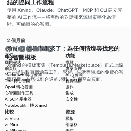
結的協同工作流程
使用 Xmind、Claude、ChatGPT、MCP 和 CLI 建立完
整的 AI 工作流——將零散的對話和來源檔案轉化為清
晰、可編輯的心智圖。
2 個月前
Xmind 模板市集來了：為任何情境尋找您的
產品
功能
心智圖模板
應用程式
概覽
Xmind 的模板市集（Template Marketplace）正式上線
網頁版
專案管理
——提供數百個涵蓋工作、學習、生活等領域的免費心智
Markdown 轉心智圖
AI 心智圖
圖模板。為您找到合適的起點，告別空白頁面。
Doc 轉心智圖
視覺結構
Opml 轉心智圖
協作
心智圖製作工具
集成
AI SOP 產生器
安全性
Notebooklm 轉 Xmind
比較
資源
vs Visio
模板
vs Miro
部落格
vs Milanote
學院