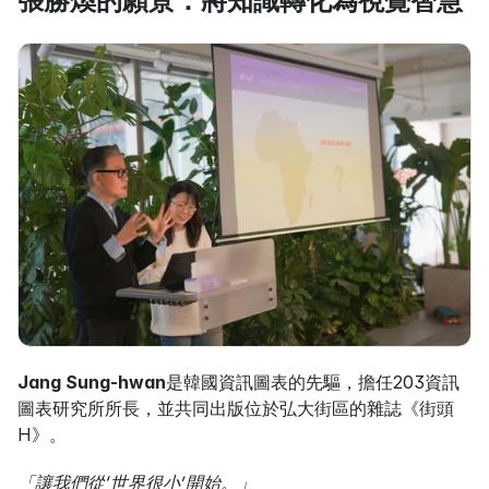
張勝煥的願景：將知識轉化為視覺智慧
Jang Sung-hwan
是韓國資訊圖表的先驅，擔任203資訊
圖表研究所所長，並共同出版位於弘大街區的雜誌《街頭
H》。
「讓我們從‘世界很小’開始。」