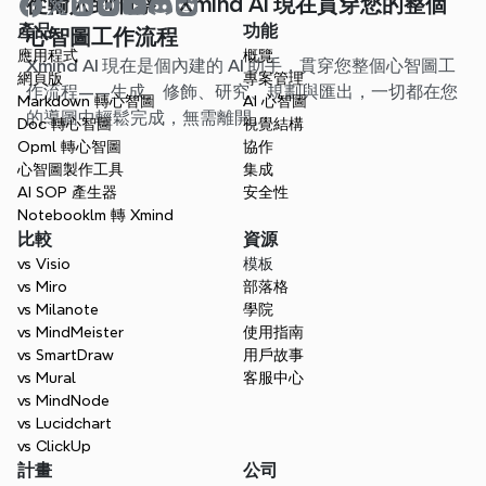
從輸入到洞察：Xmind AI 現在貫穿您的整個
產品
功能
心智圖工作流程
應用程式
概覽
Xmind AI 現在是個內建的 AI 助手，貫穿您整個心智圖工
網頁版
專案管理
作流程——生成、修飾、研究、規劃與匯出，一切都在您
Markdown 轉心智圖
AI 心智圖
的導圖中輕鬆完成，無需離開。
Doc 轉心智圖
視覺結構
Opml 轉心智圖
協作
心智圖製作工具
集成
AI SOP 產生器
安全性
Notebooklm 轉 Xmind
比較
資源
vs Visio
模板
vs Miro
部落格
vs Milanote
學院
vs MindMeister
使用指南
vs SmartDraw
用戶故事
vs Mural
客服中心
vs MindNode
vs Lucidchart
vs ClickUp
計畫
公司