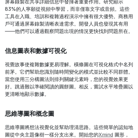
屏幕錄製在共享詳細信息中發揮著重要作用。研究顯示
83%的人寧願從視頻中學習，而非僅靠文字或音頻。這些
工具在入職、培訓和複雜過程演示中擁有很大優勢。商務用
戶可通過屏幕錄製清晰表達需求。開發人員也發現其有用
——他們可以通過觀察問題出現的情況更快找到問題所在。
信息圖表和數據可視化
視覺故事使複雜數據更易理解。橫條圖在可視化格式中名列
前茅。它們幫助您識別隨時間變化的模式並比較不同群體。
當您使用三分構圖法則排列關鍵元素時，您的視覺效果更
好。跳過難以準確閱讀的圓餅圖。相反，嘗試水平堆疊圖以
更清晰地顯示數據。
思維導圖和概念圖
思維導圖將想法視覺化並幫助理清思路。這些簡單的認知地
圖從中央主題像樹一樣分支出來。開始您的
Xmind
 圖形，