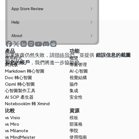
產品
功能
如果恢復仍然失敗，請
聯絡我們
，並提供 
錯誤信息的截圖
應用程式
概覽
和您的帳戶
，我們將進一步協助您。
網頁版
專案管理
Markdown 轉心智圖
AI 心智圖
Doc 轉心智圖
視覺結構
Opml 轉心智圖
協作
心智圖製作工具
集成
AI SOP 產生器
安全性
Notebooklm 轉 Xmind
比較
資源
vs Visio
模板
vs Miro
部落格
vs Milanote
學院
vs MindMeister
使用指南