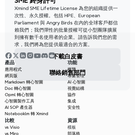
SME 終身許可
Xmind SME Lifetime License 為您的組織提供一
次性、永久授權。包括 HPE、European 
Parliament 與 Angry Birds 在內的全球客戶都信
賴我們；我們彈性的批量授權可從小型團隊擴展
到擁有數千名使用者的企業。請告訴我們您的需
求，我們將為您提供最適合的方案。
下載白皮書
產品
功能
應用程式
概覽
聯絡銷售部門
網頁版
專案管理
Markdown 轉心智圖
AI 心智圖
Doc 轉心智圖
視覺結構
Opml 轉心智圖
協作
心智圖製作工具
集成
AI SOP 產生器
安全性
Notebooklm 轉 Xmind
比較
資源
vs Visio
模板
vs Miro
部落格