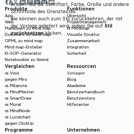
Ändern Sie die Schriftart, Farbe, Größe und andere 
Produkte
Funktionen
Schriftstile des Grenztextes.
App
Übersicht
Sie können auch zum Stil zurückkehren, der mit 
Web
Projektmanagement
der Vorlage geliefert wird, indem Sie auf 
Stil 
Markdown zu mind map
KI Mindmap
zurücksetzen
 klicken.
Dokument zu mind map
Visuelle Struktur
OPML zu mind map
Zusammenarbeit
Mind map-Ersteller
Integration
KI-SOP-Generator
Sicherheit
Notebooklm zu Xmind
Vergleichen
Ressourcen
vs Visio
Vorlagen
gegen Miro
Blog
vs Milanote
Akademie
vs MindMeister
Benutzerhandbuch
vs SmartDraw
Benutzerstory
vs Mural
Hilfecenter
vs MindNode
vs Lucidchart
gegen ClickUp
Programme
Unternehmen