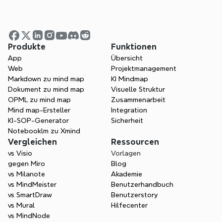
Treten Sie dem Xmind-
Partnerprogramm bei und 
Produkte
Funktionen
beginnen Sie noch heute mit 
App
Übersicht
Web
Projektmanagement
dem Verdienen.
Markdown zu mind map
KI Mindmap
Dokument zu mind map
Visuelle Struktur
Jetzt bewerben
OPML zu mind map
Zusammenarbeit
Mind map-Ersteller
Integration
KI-SOP-Generator
Sicherheit
Notebooklm zu Xmind
Vergleichen
Ressourcen
vs Visio
Vorlagen
gegen Miro
Blog
vs Milanote
Akademie
vs MindMeister
Benutzerhandbuch
vs SmartDraw
Benutzerstory
vs Mural
Hilfecenter
vs MindNode