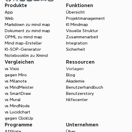
Produkte
Funktionen
bringen?
App
Übersicht
Egal, ob Sie Teams skalieren, Workflows 
Web
Projektmanagement
optimieren oder Innovationen 
Markdown zu mind map
KI Mindmap
vorantreiben, Xmind gibt Ihnen die 
Dokument zu mind map
Visuelle Struktur
Möglichkeit, mit Klarheit und Vertrauen 
OPML zu mind map
Zusammenarbeit
voranzuschreiten.
Mind map-Ersteller
Integration
KI-SOP-Generator
Sicherheit
Vertrieb kontaktieren
Notebooklm zu Xmind
Vergleichen
Ressourcen
vs Visio
Vorlagen
gegen Miro
Blog
vs Milanote
Akademie
vs MindMeister
Benutzerhandbuch
vs SmartDraw
Benutzerstory
vs Mural
Hilfecenter
vs MindNode
vs Lucidchart
gegen ClickUp
Programme
Unternehmen
Affiliate
Über