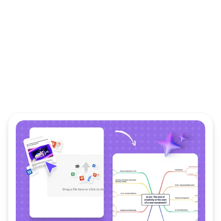
Strategisches strukturelles 
Denken
Verwandeln Sie komplexe Ideen in strukturierte, 
visuelle Fahrpläne, die Klarheit und Ausrichtung 
fördern – und helfen Sie den Teams, effizient von 
Einsichten zu einer sicheren Ausführung überzugehen.
Skelett
Smartes Farbschema
Geplante Aufgabe
Mehr erfahren