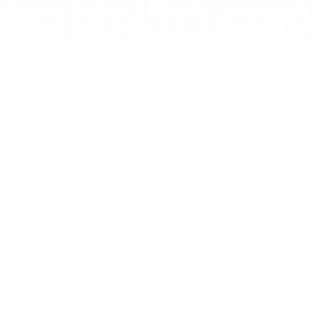
Zone
Zonen verwandeln Arbeit in fokussierte Teile, die 
Sie erkunden, wiederverwenden und exportieren 
können. Sie sind nicht nur für Ihre aktuelle 
Arbeitsweise gebaut, sondern auch für das, was KI 
als Nächstes ermöglichen wird.