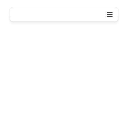
Xmind
Struktur
Für
Denker
gebaut,
nicht
nur
für
Zeichner
Im
Gegensatz
zu
jedem
anderen
Tool
unterstützt
Xmind
strukturelle
Kombinationen,
die
Ihre
Ideen
klar,
anpassungsfähig
und