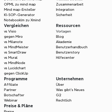
OPML zu mind map
Zusammenarbeit
Kostenlos starten
Mind map-Ersteller
Integration
KI-SOP-Generator
Sicherheit
Vertrieb kontaktieren
Notebooklm zu Xmind
Vergleichen
Ressourcen
vs Visio
Vorlagen
gegen Miro
Blog
vs Milanote
Akademie
vs MindMeister
Benutzerhandbuch
vs SmartDraw
Benutzerstory
vs Mural
Hilfecenter
vs MindNode
vs Lucidchart
gegen ClickUp
Programme
Unternehmen
Affiliate
Über
Partner
Was gibt's Neues
Botschafter
G2
Webinar
Rechtlich
Preise & Pläne
Preise