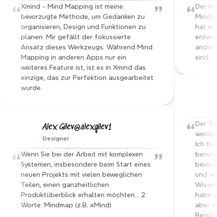
“
”
“
Xmind - Mind Mapping ist meine 
Der He
bevorzugte Methode, um Gedanken zu 
Mindma
organisieren, Design und Funktionen zu 
hat ei
planen. Mir gefällt der fokussierte 
entwick
Ansatz dieses Werkzeugs. Während Mind 
andere 
Mapping in anderen Apps nur ein 
sind.
weiteres Feature ist, ist es in Xmind das 
einzige, das zur Perfektion ausgearbeitet 
wurde.
“
Der Tit
Alex Gilev@alexgilev1
wenig w
Designer
Ich ben
“
”
Wenn Sie bei der Arbeit mit komplexen 
benutzt
Systemen, insbesondere beim Start eines 
bevors
neuen Projekts mit vielen beweglichen 
und ve
Teilen, einen ganzheitlichen 
Wissen
Produktüberblick erhalten möchten… 2 
habe e
Worte: Mindmap (z.B. xMind)
aber X
Benutz