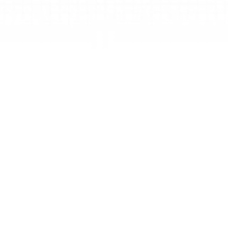
Meine Werke
Ein persönlicher und privater Raum zur 
Organisation von Ideen und zur Verwaltung 
Ihrer eigenen Mind Maps mit den vollen 
Vorteilen des Personal Premium-Plans.