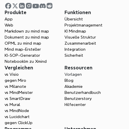
Beginne heute mit dem Mind 
Mapping
Produkte
Funktionen
App
Übersicht
Probieren Sie Xmind kostenlos aus. 
Web
Projektmanagement
Beginnen Sie sofort, Kreativität zu 
Markdown zu mind map
KI Mindmap
entfachen und die Effizienz zu steigern.
Dokument zu mind map
Visuelle Struktur
OPML zu mind map
Zusammenarbeit
Kostenlos starten
Mind map-Ersteller
Integration
KI-SOP-Generator
Sicherheit
Vertrieb kontaktieren
Notebooklm zu Xmind
Vergleichen
Ressourcen
vs Visio
Vorlagen
gegen Miro
Blog
vs Milanote
Akademie
vs MindMeister
Benutzerhandbuch
vs SmartDraw
Benutzerstory
vs Mural
Hilfecenter
vs MindNode
vs Lucidchart
gegen ClickUp