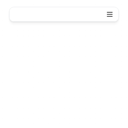
Xmind
Zusammenarbeit
Ein
Team,
ein
Diagramm,
alle
synchron
Echtzeit-Teamarbeit,
nahtlose
Gerätesynchronisierung.
Egal,
ob
Sie
im
gleichen
Raum
oder
auf
der
anderen
Seite
des
Globus