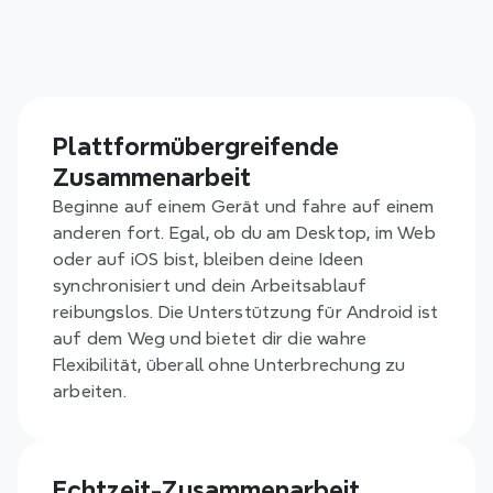
Ermöglichen Sie Ihrem Team, gemeinsam zu denken und 
zu arbeiten, ohne Reibereien. Mit Xmind bleibt jeder 
auf dem gleichen Stand, auf allen Geräten und 
Plattformen. Echtzeit-Zusammenarbeit, sofortige 
Synchronisation und sichere Dateifreigabe machen die 
Plattformübergreifende 
Teamarbeit reibungsloser, schneller und intelligenter.
Zusammenarbeit
Beginne auf einem Gerät und fahre auf einem 
anderen fort. Egal, ob du am Desktop, im Web 
oder auf iOS bist, bleiben deine Ideen 
synchronisiert und dein Arbeitsablauf 
reibungslos. Die Unterstützung für Android ist 
auf dem Weg und bietet dir die wahre 
Flexibilität, überall ohne Unterbrechung zu 
arbeiten.
Echtzeit-Zusammenarbeit