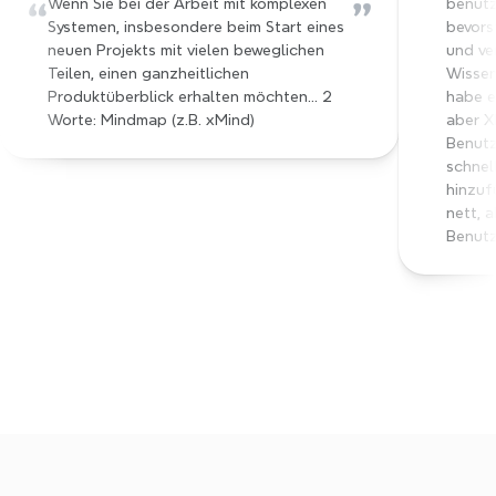
“
”
Wenn Sie bei der Arbeit mit komplexen 
benutzt
Systemen, insbesondere beim Start eines 
bevors
neuen Projekts mit vielen beweglichen 
und ve
Teilen, einen ganzheitlichen 
Wissen
Produktüberblick erhalten möchten… 2 
habe e
Worte: Mindmap (z.B. xMind)
aber X
Benutz
schnel
hinzuf
nett, a
Benutz