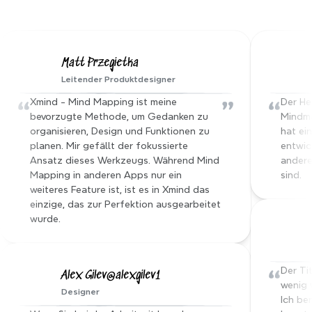
Hören Sie von unserer 
Xmind-Familie
Matt Przegietka
Leitender Produktdesigner
“
”
“
Xmind - Mind Mapping ist meine 
Der He
bevorzugte Methode, um Gedanken zu 
Mindma
organisieren, Design und Funktionen zu 
hat ei
planen. Mir gefällt der fokussierte 
entwick
Ansatz dieses Werkzeugs. Während Mind 
andere 
Mapping in anderen Apps nur ein 
sind.
weiteres Feature ist, ist es in Xmind das 
einzige, das zur Perfektion ausgearbeitet 
wurde.
“
Der Tit
Alex Gilev@alexgilev1
wenig w
Designer
Ich ben