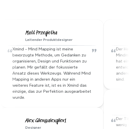
über Xmind Share.
Hören Sie von unserer 
Xmind-Familie
Matt Przegietka
Leitender Produktdesigner
“
”
“
Xmind - Mind Mapping ist meine 
Der He
bevorzugte Methode, um Gedanken zu 
Mindma
organisieren, Design und Funktionen zu 
hat ei
planen. Mir gefällt der fokussierte 
entwick
Ansatz dieses Werkzeugs. Während Mind 
andere 
Mapping in anderen Apps nur ein 
sind.
weiteres Feature ist, ist es in Xmind das 
einzige, das zur Perfektion ausgearbeitet 
wurde.
“
Der Tit
Alex Gilev@alexgilev1
wenig w
Designer