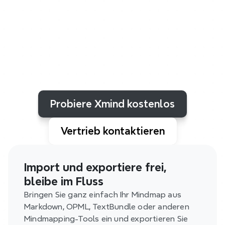
Ihren
Arbeitsablauf
zu
vereinfachen,
manuellen
Aufwand
zu
reduzieren
und
alles
synchron
zu
halten.
Von
der
Erfassung
von
Ideen
bis
zur
Verwaltung
von
Aufgaben
helfen
Integrationen
dabei,
fokussiert
zu
bleiben,
schneller
voranzukommen
und
besser
zusammenzuarbeiten.
Probiere Xmind kostenlos
Vertrieb kontaktieren
Import und exportiere frei, 
bleibe im Fluss
Bringen Sie ganz einfach Ihr Mindmap aus 
Markdown, OPML, TextBundle oder anderen 
Mindmapping-Tools ein und exportieren Sie 