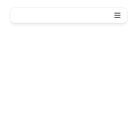
Xmind-Integration
Optimieren
Sie
Ihren
Arbeitsablauf,
überall
Verbinden
Sie
Xmind
mit
Ihren
Lieblingstools,
um