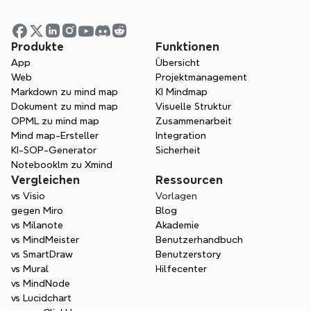
Beginne heute mit dem Mind 
Mapping
Produkte
Funktionen
App
Übersicht
Probieren Sie Xmind kostenlos aus. 
Web
Projektmanagement
Beginnen Sie sofort, Kreativität zu 
Markdown zu mind map
KI Mindmap
entfachen und die Effizienz zu steigern.
Dokument zu mind map
Visuelle Struktur
OPML zu mind map
Zusammenarbeit
Kostenlos starten
Mind map-Ersteller
Integration
KI-SOP-Generator
Sicherheit
Vertrieb kontaktieren
Notebooklm zu Xmind
Vergleichen
Ressourcen
vs Visio
Vorlagen
gegen Miro
Blog
vs Milanote
Akademie
vs MindMeister
Benutzerhandbuch
vs SmartDraw
Benutzerstory
vs Mural
Hilfecenter
vs MindNode
vs Lucidchart