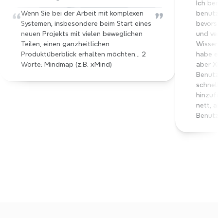
Ich ben
“
”
Wenn Sie bei der Arbeit mit komplexen 
benutzt
Systemen, insbesondere beim Start eines 
bevors
neuen Projekts mit vielen beweglichen 
und ve
Teilen, einen ganzheitlichen 
Wissen
Produktüberblick erhalten möchten… 2 
habe e
Worte: Mindmap (z.B. xMind)
aber X
Benutz
schnel
hinzuf
nett, a
Benutz