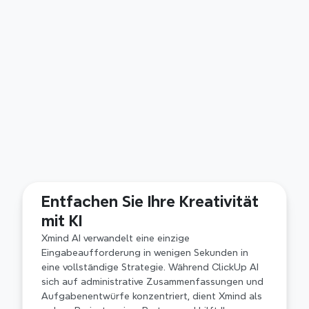
Fortgeschrittene Strukturen 
für systematisches Denken
Beherrschen Sie Komplexität mit professionellen 
Frameworks wie Fishbone, Matrix und Timeline. 
Entfachen Sie Ihre Kreativität 
Anders als die grundlegenden Knoten-und-
Linien-Ansichten in ClickUp, sorgt Xmind‘s 
mit KI
strukturelle Tiefe dafür, dass Ihre komplexesten 
Xmind AI verwandelt eine einzige 
Projekte logisch organisiert und in jedem 
Eingabeaufforderung in wenigen Sekunden in 
Maßstab leicht zu navigieren bleiben.
eine vollständige Strategie. Während ClickUp AI 
sich auf administrative Zusammenfassungen und 
Aufgabenentwürfe konzentriert, dient Xmind als 