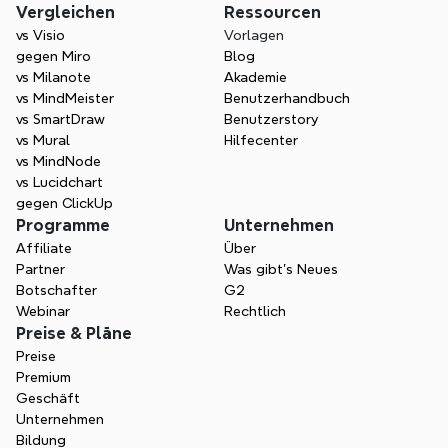
Vergleichen
Ressourcen
vs Visio
Vorlagen
gegen Miro
Blog
vs Milanote
Akademie
vs MindMeister
Benutzerhandbuch
vs SmartDraw
Benutzerstory
vs Mural
Hilfecenter
vs MindNode
vs Lucidchart
gegen ClickUp
Programme
Unternehmen
Affiliate
Über
Partner
Was gibt's Neues
Botschafter
G2
Webinar
Rechtlich
Preise & Pläne
Preise
Premium
Geschäft
Unternehmen
Bildung