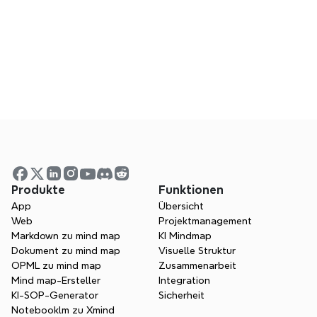
Kann ich mit Xmind zusammenarbeiten?
Ist Xmind eine gute Alternative zu 
ClickUp?
Visualisieren Sie Ihre Ideen. 
Entfalten Sie Ihre Denkkraft 
mit Xmind.
Produkte
Funktionen
App
Übersicht
Ob Sie studieren, planen oder kreieren—
Web
Projektmanagement
Xmind hilft Ihnen, in jede Richtung zu 
Markdown zu mind map
KI Mindmap
denken.
Dokument zu mind map
Visuelle Struktur
OPML zu mind map
Zusammenarbeit
Probiere Xmind kostenlos
Mind map-Ersteller
Integration
KI-SOP-Generator
Sicherheit
Vertrieb kontaktieren
Notebooklm zu Xmind