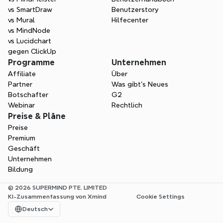
vs SmartDraw
Benutzerstory
vs Mural
Hilfecenter
vs MindNode
vs Lucidchart
gegen ClickUp
Programme
Unternehmen
Affiliate
Über
Partner
Was gibt's Neues
Botschafter
G2
Webinar
Rechtlich
Preise & Pläne
Preise
Premium
Geschäft
Unternehmen
Bildung
© 2026 SUPERMIND PTE. LIMITED
KI-Zusammenfassung von Xmind
Cookie Settings
Select Language
Deutsch