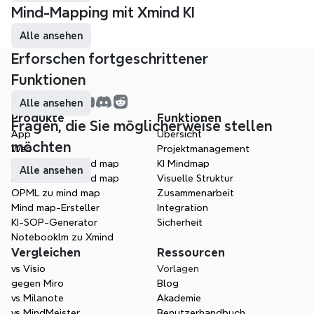
Mind-Mapping mit Xmind KI
Alle ansehen
Erforschen fortgeschrittener 
Funktionen
Alle ansehen
Produkte
Funktionen
Fragen, die Sie möglicherweise stellen 
App
Übersicht
möchten
Web
Projektmanagement
Markdown zu mind map
KI Mindmap
Alle ansehen
Dokument zu mind map
Visuelle Struktur
OPML zu mind map
Zusammenarbeit
Mind map-Ersteller
Integration
KI-SOP-Generator
Sicherheit
Notebooklm zu Xmind
Vergleichen
Ressourcen
vs Visio
Vorlagen
gegen Miro
Blog
vs Milanote
Akademie
vs MindMeister
Benutzerhandbuch