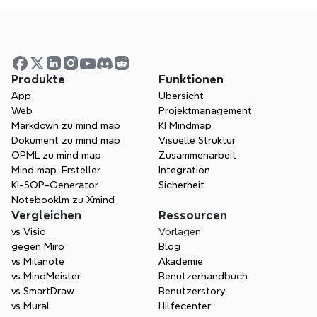
Datenschutzanfragen
privacy@xmind.com
Produkte
Funktionen
App
Übersicht
Web
Projektmanagement
Markdown zu mind map
KI Mindmap
Dokument zu mind map
Visuelle Struktur
OPML zu mind map
Zusammenarbeit
Mind map-Ersteller
Integration
KI-SOP-Generator
Sicherheit
Notebooklm zu Xmind
Vergleichen
Ressourcen
Ein Raum für all Ihre Ideen
vs Visio
Vorlagen
Gedanken organisieren, Strukturen 
gegen Miro
Blog
visualisieren, Ideen verbinden und 
vs Milanote
Akademie
Einsichten freischalten.
vs MindMeister
Benutzerhandbuch
vs SmartDraw
Benutzerstory
Kostenlos starten
vs Mural
Hilfecenter