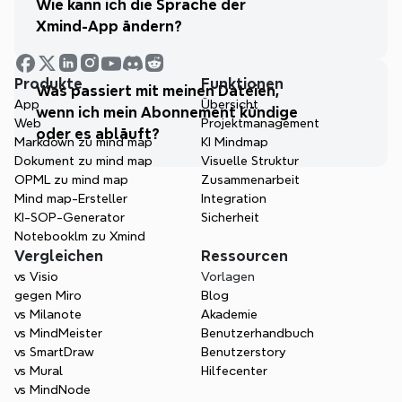
Wie kann ich die Sprache der 
Xmind-App ändern?
Produkte
Funktionen
Was passiert mit meinen Dateien, 
App
Übersicht
wenn ich mein Abonnement kündige 
Web
Projektmanagement
oder es abläuft?
Markdown zu mind map
KI Mindmap
Dokument zu mind map
Visuelle Struktur
OPML zu mind map
Zusammenarbeit
Mind map-Ersteller
Integration
KI-SOP-Generator
Sicherheit
Notebooklm zu Xmind
Vergleichen
Ressourcen
vs Visio
Vorlagen
gegen Miro
Blog
vs Milanote
Akademie
vs MindMeister
Benutzerhandbuch
vs SmartDraw
Benutzerstory
vs Mural
Hilfecenter
vs MindNode