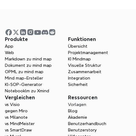
Plan?
Welche Arten von 
Verifizierungsdokumenten akzeptieren 
Produkte
Funktionen
wir?
App
Übersicht
Web
Projektmanagement
Markdown zu mind map
KI Mindmap
Wie lange gilt der Bildungsrabatt?
Dokument zu mind map
Visuelle Struktur
OPML zu mind map
Zusammenarbeit
Mind map-Ersteller
Integration
KI-SOP-Generator
Sicherheit
Kann ich vor dem Kauf ein Angebot oder 
Notebooklm zu Xmind
eine Rechnung für meine Schule 
Vergleichen
Ressourcen
anfordern?
vs Visio
Vorlagen
gegen Miro
Blog
vs Milanote
Akademie
vs MindMeister
Benutzerhandbuch
vs SmartDraw
Benutzerstory