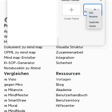
Produkte
Funktionen
App
Übersicht
Web
Projektmanagement
Markdown zu mind map
KI Mindmap
Dokument zu mind map
Visuelle Struktur
OPML zu mind map
Zusammenarbeit
Mind map-Ersteller
Integration
KI-SOP-Generator
Sicherheit
Notebooklm zu Xmind
Vergleichen
Ressourcen
vs Visio
Vorlagen
gegen Miro
Blog
vs Milanote
Akademie
vs MindMeister
Benutzerhandbuch
vs SmartDraw
Benutzerstory
vs Mural
Hilfecenter
vs MindNode